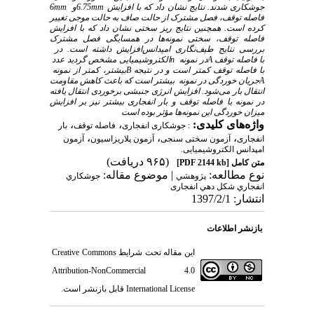
جوشکاری شدند. نتایج نشان داد که با افزایش
6.75mm
و
6mm
فاصله توقف، فصل مشترک از حالت صاف به حالت موجی تغییر
کرده است. همچنین نتایج ریز سختی نشان داد که با افزایش
فاصله توقف، سختی نمونه‌ها در همسایگی فصل مشترک
بررسی نتایج طیف‌نگاری امپدانس
افزایش داشته است. در
با فاصله توقف
A
در نمونه
n
الکتروشیمیایی مشخص گردید عدد
با فاصله توقف کمتر است و در نتیجه
B
بیشتر، کمتر از نمونه
A
جریان خوردگی در نمونه
بیشتر است که باعث کاهش مقاومت
انتقال بار می‌شود. افزایش
انرژی
جنبشی
برخوردی
انتقال ‌یافته
در
نمونه
با فاصله
توقف و بار انفجاری
بیشتر
نیز
بر
افزایش
میزان
خوردگی
این
نمونه‌ها
مؤثر بوده
است
واژه‌های کلیدی:
،
،
: جوشکاری انفجاری
فاصله توقف
بار
،
،
،
انفجاری
آزمون سختی سنجی
آزمون پلاریزاسیون
آزمون
امپدانس الکتروشیمیایی.
(۹۶۵ دریافت)
متن کامل
[PDF 2144 kb]
نوع مطالعه:
| موضوع مقاله:
پژوهشي
جوشکاري
انفجاري شکل دهي انفجاری
انتشار: 1397/2/1
بازنشر اطلاعات
این مقاله تحت شرایط
Creative Commons
Attribution-NonCommercial 4.0
International License
قابل بازنشر است.