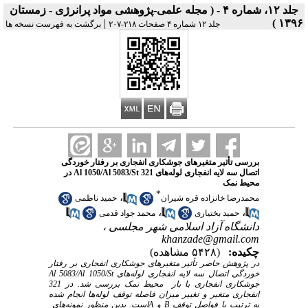
جلد ۱۲، شماره ۴ - ( مجله علمی-پژوهشی مواد پرانرژی - زمستان
|
۱۳۹۶ )
جلد ۱۲ شماره ۴ صفحات ۲۱۸-۲۰۷
برگشت به فهرست نسخه ها
بررسی تأثیر متغیرهای جوشکاری انفجاری بر رفتار خوردگی
اتصال سه لایه انفجاری لوله‌های Al 1050/Al 5083/St 321 در
محیط نمک
*
،
محمدرضا خانزاده قره شیران
حمید ناظمی
،
،
حمید بختیاری
محمد جواد قدمی
دانشگاه آزاد اسلامی شهر مجلسی ،
khanzade@gmail.com
چکیده:
(۵۴۲۸ مشاهده)
در پژوهش حاضر تأثیر متغیرهای جوشکاری انفجاری بر رفتار
خوردگی اتصال سه لایه انفجاری لوله‌های
Al 5083/Al 1050/St
جوشکاری انفجاری با بار
محیط نمک بررسی شد.
در
321
انفجاری متغیر و تغییر میزان فاصله توقف لوله‌ها انجام شده
به ترتیب با فواصل توقف
B
و
A
است. بدین منظور نمونه‌های