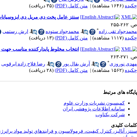
چکیده
(۱۶۴۶ مشاهده)
|
متن کامل (PDF)
(۳۵ دریافت)
سنتز عامل پخت دی مریل دی ایزوسیانات(DDI) با استفاده از واکنشگر تری ف
ص. ۲۶۲-۲۵۵
*
محمدجواد تقی زاده
،
محمدجواد ستوده
،
ارش رستمی
چکیده
(۱۱۱۷ مشاهده)
|
متن کامل (PDF)
(۱۳ دریافت)
انتخاب مخلوط پایدارکننده مناسب جهت پیشر
ص. ۲۷۱-۲۶۳
*
مهدی نوروزی
،
آرش بقال پور
،
رضا فلاح زاده ابرقویی
چکیده
(۱۵۶۲ مشاهده)
|
متن کامل (PDF)
(۲۸ دریافت)
پایگاه های مرتبط
کمیسیون نشریات وزارت علوم
سامانه اطلاعات پژوهشی ایران
شرکت یکتاوب
کلمات کلیدی
سنتز، آناليز، کنترل کيفيت، فرمولاسيون و فرايندهاي توليد مواد پرانرژ
پیشرانه