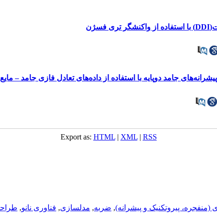
سژن
انه‌های جامد دوپایه با استفاده از داده‌های تعادل فازی جامد – مایع
Export as:
HTML
|
XML
|
RSS
ی (منفجره، پيروتکنيک و پيشرانه)
,
ضربه
,
مدلسازی
,
فناوری نانو
,
طراحی 