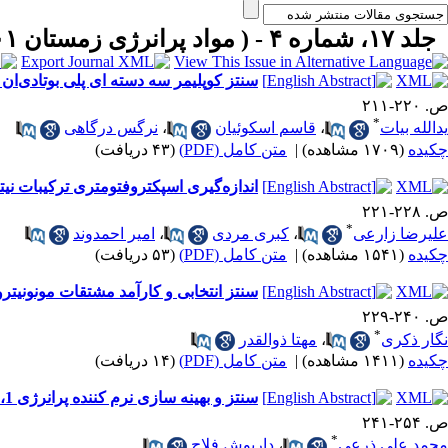
جلد ۱۷، شماره ۴ - ( مواد پرانرژی زمستان ۱۴۰۱ )
سنتز کوپلیمر سه دسته ای پلی بوتادی‌ان کاپرولاکتون (PCL-HTPB-PCL) و بررسی شرایط پخت آن د
ص. ۲۲۰-۲۱۱
*
یدالله بیات
،
قاسم اسکوئیان
،
نرگس درگاهی
چکیده
(۱۷۰۹ مشاهده)
|
متن کامل (PDF)
(۴۳ دریافت)
اندازه‌گیری اسپکتروفتومتری ترکیبات نیت
ص. ۲۲۸-۲۲۱
*
علیرضا زارعی
،
کبری مردی
،
امیر احمدوند
چکیده
(۱۵۴۱ مشاهده)
|
متن کامل (PDF)
(۵۳ دریافت)
سنتز انتخابی و کارآمد مشتقات مونونیترو
ص. ۲۴۰-۲۲۹
*
نگار ذکری
،
مهتا ذوالقدر
چکیده
(۱۴۱۱ مشاهده)
|
متن کامل (PDF)
(۱۴ دریافت)
سنتز و بهینه سازی نرم کننده پرانرژی 4،1-دی نیتروسیکلوهگزان-6،5،3،2-تترانیترات به روش پاسخ سطح
ص. ۲۵۴-۲۴۱
*
محمد علی ذرعی
،
داریوش فلاح