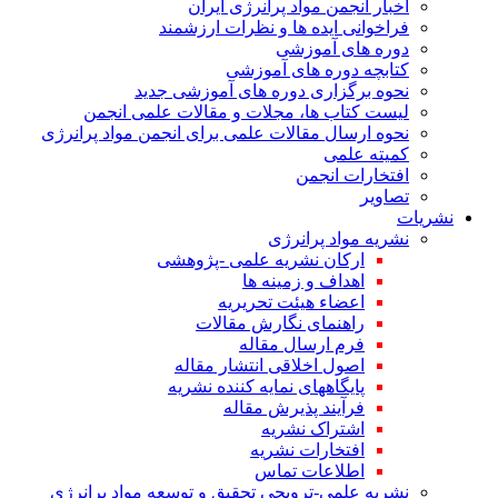
اخبار انجمن مواد پرانرژی ایران
فراخوانی ایده ها و نظرات ارزشمند
دوره های آموزشی
کتابچه دوره های آموزشی
نحوه برگزاری دوره های آموزشی جدید
لیست کتاب ها، مجلات و مقالات علمی انجمن
نحوه ارسال مقالات علمی برای انجمن مواد پرانرژی
کمیته علمی
افتخارات انجمن
تصاویر
نشریات
نشریه مواد پرانرژی
ارکان نشریه علمی -پژوهشی
اهداف و زمینه ها
اعضاء هیئت تحریریه
راهنمای نگارش مقالات
فرم ارسال مقاله
اصول اخلاقی انتشار مقاله
پایگاههای نمایه کننده نشریه
فرآیند پذیرش مقاله
اشتراک نشریه
افتخارات نشریه
اطلاعات تماس
نشریه علمی-ترویجی تحقیق و توسعه مواد پرانرژی