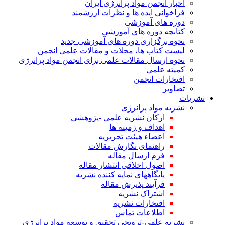
اخبار انجمن مواد پرانرژی ایران
فراخوانی ایده ها و نظرات ارزشمند
دوره های آموزشی
کتابچه دوره های آموزشی
نحوه برگزاری دوره های آموزشی جدید
لیست کتاب ها، مجلات و مقالات علمی انجمن
نحوه ارسال مقالات علمی برای انجمن مواد پرانرژی
کمیته علمی
افتخارات انجمن
تصاویر
نشریات
نشریه مواد پرانرژی
ارکان نشریه علمی -پژوهشی
اهداف و زمینه ها
اعضاء هیئت تحریریه
راهنمای نگارش مقالات
فرم ارسال مقاله
اصول اخلاقی انتشار مقاله
پایگاههای نمایه کننده نشریه
فرآیند پذیرش مقاله
اشتراک نشریه
افتخارات نشریه
اطلاعات تماس
نشریه علمی-ترویجی تحقیق و توسعه مواد پرانرژی