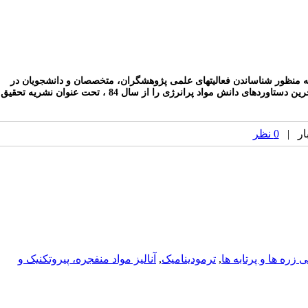
ن به منظور شناساندن فعالیتهای علمی پژوهشگران، متخصصان و دانشجویان در
زمینه مواد پرانرژی و انتقال و تبادل آموخته ها و تجربیات، نشریه علمی _ترویجی شامل مقالات علمی ترویجی، مقالات مروری، اخبار و رویدادهای علمی از آخرین دستاوردهای دانش مواد پرانرژی را از سال 84 ، تحت عنوان نشریه تحقیق
0 نظر
زره ها و پرتابه ها
,
ترمودینامیک
,
آناليز مواد منفجره، پیروتکنیک و