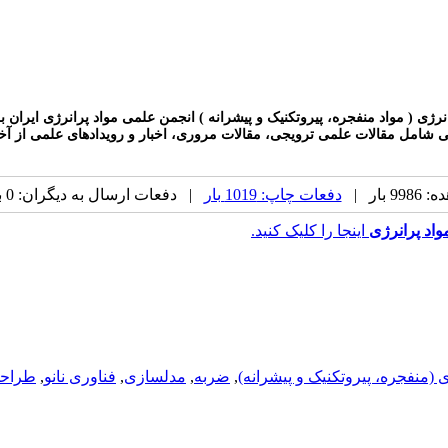
انرژی ( مواد منفجره، پیروتکنیک و پیشرانه ) انجمن علمی مواد پرانرژی ایرا
بار |
دفعات چاپ: 1019 بار
| دفعات ارسال به دیگران: 0 بار |
اد پرانرژی
اینجا را کلیک کنید.
ی (منفجره، پيروتکنيک و پيشرانه)
,
ضربه
,
مدلسازی
,
فناوری نانو
,
طراحی 