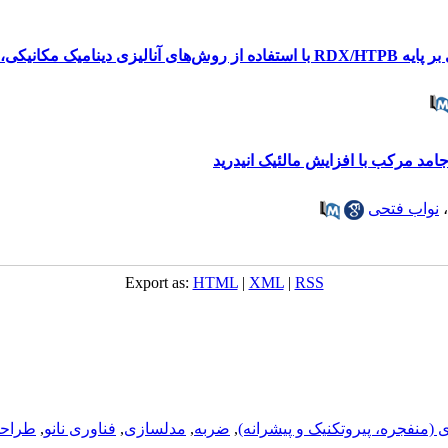
ل و اندازه‌گیری سختی
جامد مرکب با افزایش مالئیک انیدرید
،
نواب فتحی
Export as:
HTML
|
XML
|
RSS
ی (منفجره، پيروتکنيک و پيشرانه)
,
ضربه
,
مدلسازی
,
فناوری نانو
,
طراحی 