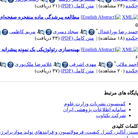
چکیده
(۲۴ مشاهده)
|
متن کامل (PDF)
(۲۱ دریافت)
مطالعه پیرشدگی ماده منفجره صفحه‌ای بر پایه RDX/HTPB با استفاده از روش‌های آنالیزی دینامیک مکانیکی، سل – ژ
۵
*
حمید رضا پوراعتدال
،
سجاد دمیری
،
مریم کاظمی
چکیده
(۱۸ مشاهده)
|
متن کامل (PDF)
(۳۳ دریافت)
بهینه‌سازی رئولوژیکی یک نمونه پیشرانه 
۶
*
احمد ملائی
،
مهدی اشرفی
،
غلامرضا ملک‌پوری
چکیده
(۲۰ مشاهده)
|
متن کامل (PDF)
(۳۷ دریافت)
پایگاه های مرتبط
کمیسیون نشریات وزارت علوم
سامانه اطلاعات پژوهشی ایران
شرکت یکتاوب
کلمات کلیدی
سنتز، آناليز، کنترل کيفيت، فرمولاسيون و فرايندهاي توليد مواد پرانرژ
پیشرانه