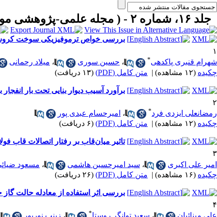
جلد ۱۶، شماره ۲ - ( مجله علمی-پژوهشی مواد پر انرژی- تابستان ۱۴۰۰ )
بررسی خواص ترموفیزیکی سوخت کروسینی
۱
*
شهرام قنبری پاکدهی
،
حسین سوری
،
میلاد رحمانی
چکیده
(۱۲ مشاهده)
|
متن کامل (PDF)
(۱۳ دریافت)
برآورد آسیب دیوار بنایی تحت بار انفجار
۲
*
رمضانعلی ایزدی فرد
،
امیرحسام عبدی پور
چکیده
(۱۲ مشاهده)
|
متن کامل (PDF)
(۶ دریافت)
تاثیر میان‌قاب بر رفتار اتصالات قاب‌ فول
۳
امیر علی اکبری
،
سید امیرحسین هاشمی
،
مسعود ضیائ
چکیده
(۱۶ مشاهده)
|
متن کامل (PDF)
(۲۶ دریافت)
بررسی اثر استفاده از معادله حالت گاز 
۴
*
علی مینائیان
،
سعید توانگر روستا
،
زینب نورپور