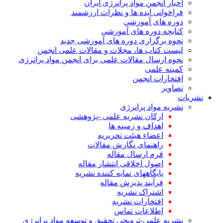
اخبار انجمن مواد پرانرژی ایران
فراخوانی ایده ها و نظرات ارزشمند
دوره های آموزشی
کتابچه دوره های آموزشی
نحوه برگزاری دوره های آموزشی جدید
لیست کتاب ها، مجلات و مقالات علمی انجمن
نحوه ارسال مقالات علمی برای انجمن مواد پرانرژی
کمیته علمی
افتخارات انجمن
تصاویر
نشریات
نشریه مواد پرانرژی
ارکان نشریه علمی -پژوهشی
اهداف و زمینه ها
اعضاء هیئت تحریریه
راهنمای نگارش مقالات
فرم ارسال مقاله
اصول اخلاقی انتشار مقاله
پایگاههای نمایه کننده نشریه
فرآیند پذیرش مقاله
اشتراک نشریه
افتخارات نشریه
اطلاعات تماس
نشریه علمی-ترویجی تحقیق و توسعه مواد پرانرژی