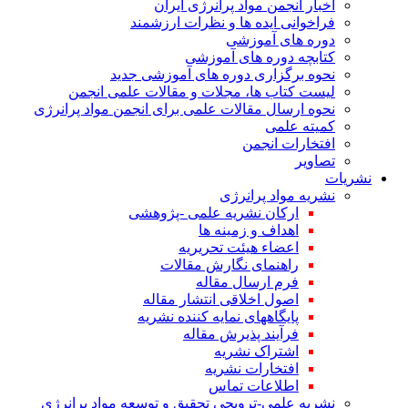
اخبار انجمن مواد پرانرژی ایران
فراخوانی ایده ها و نظرات ارزشمند
دوره های آموزشی
کتابچه دوره های آموزشی
نحوه برگزاری دوره های آموزشی جدید
لیست کتاب ها، مجلات و مقالات علمی انجمن
نحوه ارسال مقالات علمی برای انجمن مواد پرانرژی
کمیته علمی
افتخارات انجمن
تصاویر
نشریات
نشریه مواد پرانرژی
ارکان نشریه علمی -پژوهشی
اهداف و زمینه ها
اعضاء هیئت تحریریه
راهنمای نگارش مقالات
فرم ارسال مقاله
اصول اخلاقی انتشار مقاله
پایگاههای نمایه کننده نشریه
فرآیند پذیرش مقاله
اشتراک نشریه
افتخارات نشریه
اطلاعات تماس
نشریه علمی-ترویجی تحقیق و توسعه مواد پرانرژی