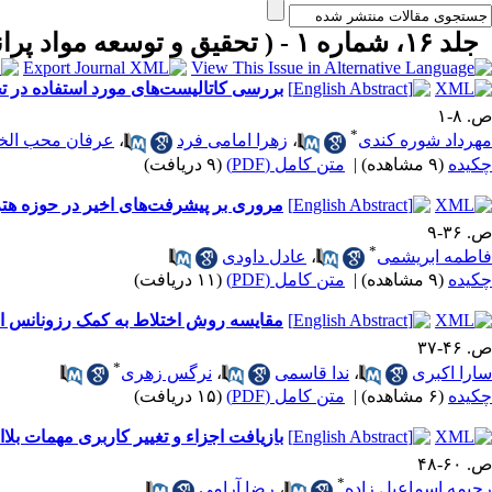
جلد ۱۶، شماره ۱ - ( تحقیق و توسعه مواد پرانرژی بهار و تابستان ۱۳۹۹ )
بررسی کاتالیست‌های مورد استفاده در تج
ص. ۸-۱
*
مهرداد شوره کندی
،
زهرا امامی فرد
،
عرفان محب ال
چکیده
(۹ مشاهده)
|
متن کامل (PDF)
(۹ دریافت)
مروری بر پیشرفت‌های اخیر در حوزه ه
ص. ۳۶-۹
*
فاطمه ابریشمی
،
عادل داودی
چکیده
(۹ مشاهده)
|
متن کامل (PDF)
(۱۱ دریافت)
مقایسه روش اختلاط به کمک رزونانس امو
ص. ۴۶-۳۷
*
سارا اکبری
،
ندا قاسمی
،
نرگس زهری
چکیده
(۶ مشاهده)
|
متن کامل (PDF)
(۱۵ دریافت)
بازیافت اجزاء و تغییر کاربری مهمات بلاا
ص. ۶۰-۴۸
*
رحیمه اسماعیل زاده
،
رضا آرامی