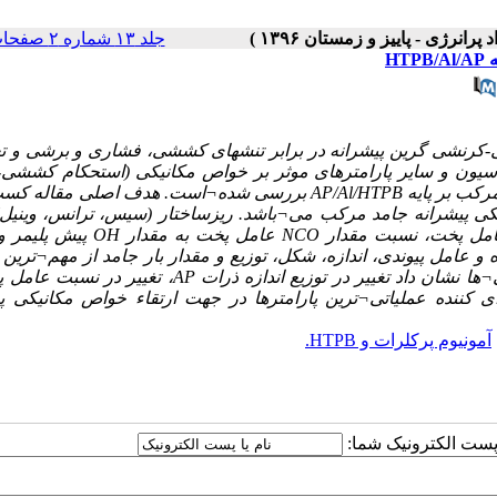
جلد ۱۳ شماره ۲ صفحات ۴۱-۲۹
H
کرنشی گرین پیشرانه در برابر تنش
های کششی، فشاری و برشی و تغ
اسیون و سایر پارامتر
های موثر بر خواص مکانیکی (استحکام کششی، ا
رکب بر پایه
AP/Al/HTPB
بررسی شده
¬
است. هدف اصلی مقاله کس
نیکی پیشرانه جامد مرکب می
¬
باشد. ریزساختار (سیس، ترانس، وینیل
امل پخت، نسبت مقدار
NCO
عامل پخت به مقدار
OH
پیش پلیمر و
 و عامل پیوندی، اندازه، شکل، توزیع و مقدار بار جامد از مهم
¬
ترین 
¬
ها نشان داد تغییر در توزیع اندازه ذرات
AP
، تغییر در نسبت عامل 
ی کننده عملیاتی
¬
ترین پارامترها در جهت ارتقاء خواص مکانیکی پی
آمونیوم پرکلرات و HTPB.
ا پست الکترونیک شما: