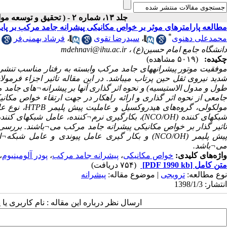
جلد ۱۳، شماره ۲ - ( تحقیق و توسعه مواد پرانرژی - پاییز و زمستان ۱۳۹۶ )
مطالعه پارامترهای موثر بر خواص مکانیکی پیشرانه جامد مرکب بر پایه TPB/Al/AP
*
محمدعلی دهنوی
،
سیدرضا تقوی
،
فرشاد بهمنی‌فر
دانشگاه جامع امام حسین(ع) ،
mdehnavi@ihu.ac.ir
چکیده:
(۵۰۱۹ مشاهده)
وفقیت موتور پیشرانه
های جامد مرکب وابسته به رفتار مناسب تنشی-
دید نیروی ثقل حین پرتاب می
باشد. در این مقاله تاثیر اجزاء فرمول
ول و مدول الاستیسیه) و نحوه اثر گذاری آن
ها بر پیشرانه
¬
های جامد م
امعی از نحوه اثر گذاری و ارائه راه­کار در جهت ارتقاء خواص مکا
ولکولی، گروه‌های هیدروکسیل و عاملیت پیش پلیمر
HTPB
، نوع ع
بکه­ای کننده (
NCO/OH
)، بکارگیری نرم
¬
کننده، عامل شبکه­ای کننده
اثیر گذار بر خواص مکانیکی پیشرانه جامد مرکب می
¬
باشند. بررسی
یش پلیمر (
NCO/OH
)
و بکار گیری عامل پیوندی و عامل شبکه
¬
ا
می
¬
باشد.
واژه‌های کلیدی:
خواص مکانیکی
،
پیشرانه جامد مرکب
،
پودر آلومینیوم
،
متن کامل
[PDF 1990 kb]
(۷۵۴ دریافت)
نوع مطالعه:
ترویجی
| موضوع مقاله:
پیشرانه
انتشار: 1398/1/3
ارسال نظر درباره این مقاله : نام کاربری ی