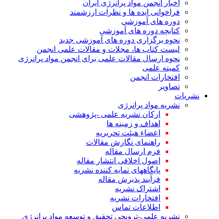
اخبار انجمن مواد پرانرژی ایران
فراخوانی ایده ها و نظرات ارزشمند
دوره های آموزشی
کتابچه دوره های آموزشی
نحوه برگزاری دوره های آموزشی جدید
لیست کتاب ها، مجلات و مقالات علمی انجمن
نحوه ارسال مقالات علمی برای انجمن مواد پرانرژی
کمیته علمی
افتخارات انجمن
تصاویر
نشریات
نشریه مواد پرانرژی
ارکان نشریه علمی -پژوهشی
اهداف و زمینه ها
اعضاء هیئت تحریریه
راهنمای نگارش مقالات
فرم ارسال مقاله
اصول اخلاقی انتشار مقاله
پایگاههای نمایه کننده نشریه
فرآیند پذیرش مقاله
اشتراک نشریه
افتخارات نشریه
اطلاعات تماس
نشریه علمی-ترویجی تحقیق و توسعه مواد پرانرژی