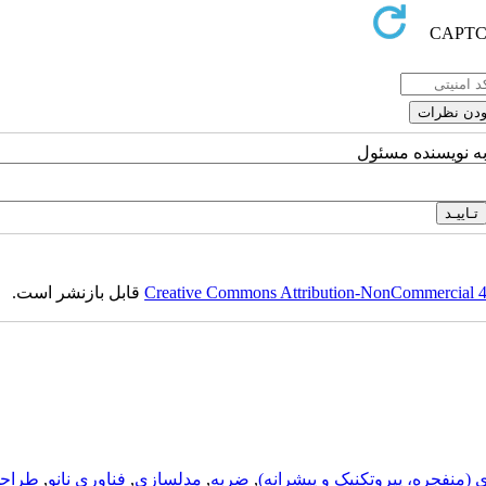
به نویسنده مسئول
Creative Commons Attribution-NonCommercial 4.0
قابل بازنشر است.
ی (منفجره، پيروتکنيک و پيشرانه)
,
ضربه
,
مدلسازی
,
فناوری نانو
,
طراحی 