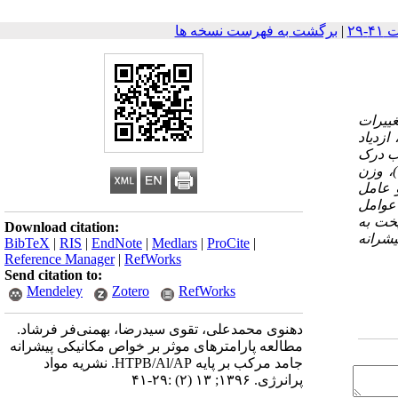
|
برگشت به فهرست نسخه ها
ییرات
زدیاد
ب درک
)، وزن
 عامل
عوامل
پخت به
Download citation:
شرانه
BibTeX
|
RIS
|
EndNote
|
Medlars
|
ProCite
|
Reference Manager
|
RefWorks
Send citation to:
Mendeley
Zotero
RefWorks
دهنوی محمدعلی، تقوی سیدرضا، بهمنی‌فر فرشاد.
مطالعه پارامترهای موثر بر خواص مکانیکی پیشرانه
جامد مرکب بر پایه HTPB/Al/AP. نشریه مواد
پرانرژی. ۱۳۹۶; ۱۳ (۲) :۲۹-۴۱