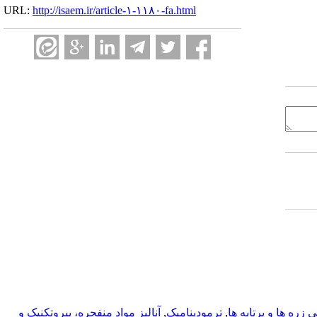
URL:
http://isaem.ir/article-۱-۱۱۸۰-fa.html
زره ها و پرتابه ها
,
ترمودینامیک
,
آناليز مواد منفجره، پیروتکنیک و