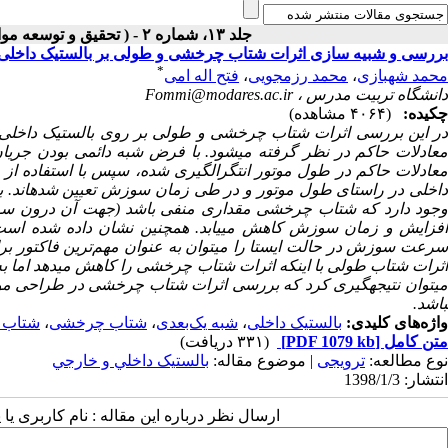
جلد ۱۳، شماره ۲ - ( تحقیق و توسعه مواد پرانرژی - پاییز و زمستان ۱۳۹۶ )
بررسی و شبیه سازی اثرات شتاب چرخشی و طولی بر بالستیک داخل
*
محمد شهبازی
،
محمد رزمجویی
،
فتح اله امی
دانشگاه تربیت مدرس ،
Fommi@modares.ac.ir
چکیده:
(۴۰۶۴ مشاهده)
ر این بررسی اثرات شتاب چرخشی و طولی بر روی بالستیک داخلی
معادلات حاکم در نظر گرفته می­شود. با فرض شبه دائمی بودن جریان
معادلات حاکم در طول موتور انتگرال­گیری شده، سپس با استفاده از
اخلی در راستای طول موتور و در طی زمان سوزش تعیین شده­اند. با
جود دارد که شتاب چرخشی مقداری منفی باشد (جهت آن درون سو
فزایش و زمان سوزش کاهش می­یابد
.
همچنین نشان داده شده است
سرعت سوزش در حالت ایستا را می­توان به عنوان مهم‌ترین فاکتور 
اثرات شتاب طولی با اینکه اثرات شتاب چرخشی را کاهش­ می­دهد اما به‌ت
ی­توان نتیجه­گیری کرد که بررسی اثرات شتاب چرخشی در طراحی مو
باشد.
واژه‌های کلیدی:
بالستیک داخلی
،
شبه یک‌بعدی
،
شتاب چرخشی
،
شتاب 
متن کامل
[PDF 1079 kb]
(۳۳۱ دریافت)
نوع مطالعه:
ترویجی
| موضوع مقاله:
بالستيک داخلي و خارجي
انتشار: 1398/1/3
ارسال نظر درباره این مقاله : نام کاربری ی