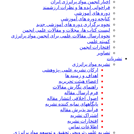
اخبار انجمن مواد پرانرژی ایران
فراخوانی ایده ها و نظرات ارزشمند
دوره های آموزشی
کتابچه دوره های آموزشی
نحوه برگزاری دوره های آموزشی جدید
لیست کتاب ها، مجلات و مقالات علمی انجمن
نحوه ارسال مقالات علمی برای انجمن مواد پرانرژی
کمیته علمی
افتخارات انجمن
تصاویر
نشریات
نشریه مواد پرانرژی
ارکان نشریه علمی -پژوهشی
اهداف و زمینه ها
اعضاء هیئت تحریریه
راهنمای نگارش مقالات
فرم ارسال مقاله
اصول اخلاقی انتشار مقاله
پایگاههای نمایه کننده نشریه
فرآیند پذیرش مقاله
اشتراک نشریه
افتخارات نشریه
اطلاعات تماس
نشریه علمی-ترویجی تحقیق و توسعه مواد پرانرژی