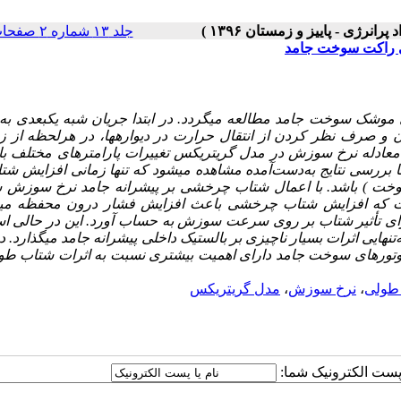
جلد ۱۳ شماره ۲ صفحات ۷۵-۵۹
ی راکت سوخت جامد
 موشک سوخت جامد مطالعه می­گردد.
در ابتدا جریان شبه یک­بعدی به
 و صرف ‌نظر کردن از انتقال حرارت در دیواره­ها، در هرلحظه از ز
 معادله نرخ سوزش در مدل گریتریکس تغییرات پارامتر­های مختلف ب
 بررسی نتایج به‌دست‌آمده مشاهده می­شود که
تنها زمانی افزایش شتا
خت ) باشد.
با اعمال شتاب چرخشی بر پیشرانه جامد نرخ سوزش
 که افزایش شتاب چرخشی باعث افزایش فشار درون محفظه می­
برای تأثیر شتاب بر روی سرعت سوزش به حساب آورد. این در حالی ا
نهایی اثرات بسیار ناچیزی بر بالستیک داخلی پیشرانه جامد می­گذارد. د
تور­های سوخت جامد دارای اهمیت بیشتری نسبت به اثرات شتاب طول
طولی
،
نرخ سوزش
،
مدل گریتریکس
ا پست الکترونیک شما: