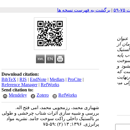
|
برگشت به فهرست نسخه ها
 عنوان
مان از
الستیک
ب پایه
 سوخت
شود و
ست که
Download citation:
رنهایت
BibTeX
|
RIS
|
EndNote
|
Medlars
|
ProCite
|
ی می­
Reference Manager
|
RefWorks
Send citation to:
Mendeley
Zotero
RefWorks
شهبازی محمد، رزمجویی محمد، امی فتح اله.
بررسی و شبیه سازی اثرات شتاب چرخشی و طولی
بر بالستیک داخلی راکت سوخت جامد. نشریه مواد
پرانرژی. ۱۳۹۶; ۱۳ (۲) :۵۹-۷۵