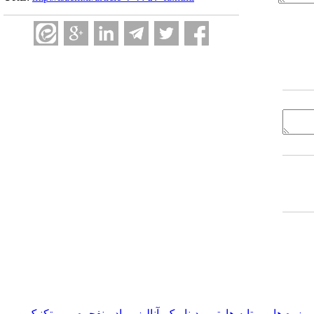
زره ها و پرتابه ها
,
ترمودینامیک
,
آناليز مواد منفجره، پیروتکنیک و