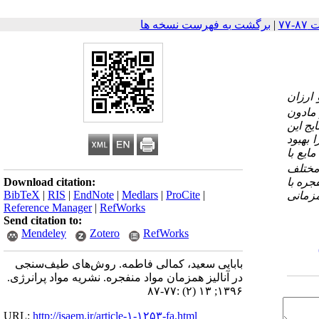
|
برگشت به فهرست نسخه ها
 ارزان
 مادون
یج این
ا
بهبود
ایع با
 مختلف
Download citation:
جره با
BibTeX
|
RIS
|
EndNote
|
Medlars
|
ProCite
|
مزمانی
Reference Manager
|
RefWorks
Send citation to:
Mendeley
Zotero
RefWorks
بابایی سعید، کمالی فاطمه. روش‌های طیف‌سنجی
در آنالیز همزمان مواد منفجره. نشریه مواد پرانرژی.
۱۳۹۶; ۱۳ (۲) :۷۷-۸۷
URL:
http://isaem.ir/article-۱-۱۲۵۳-fa.html