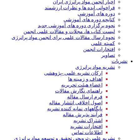
اخبار انجمن مواد پرانرژی ایران
فراخوانی ایده ها و نظرات ارزشمند
دوره های آموزشی
کتابچه دوره های آموزشی
نحوه برگزاری دوره های آموزشی جدید
لیست کتاب ها، مجلات و مقالات علمی انجمن
نحوه ارسال مقالات علمی برای انجمن مواد پرانرژی
کمیته علمی
افتخارات انجمن
تصاویر
نشریات
نشریه مواد پرانرژی
ارکان نشریه علمی -پژوهشی
اهداف و زمینه ها
اعضاء هیئت تحریریه
راهنمای نگارش مقالات
فرم ارسال مقاله
اصول اخلاقی انتشار مقاله
پایگاههای نمایه کننده نشریه
فرآیند پذیرش مقاله
اشتراک نشریه
افتخارات نشریه
اطلاعات تماس
نشریه علمی-ترویجی تحقیق و توسعه مواد پرانرژی