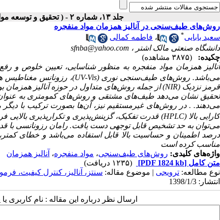
جلد ۱۳، شماره ۲ - ( تحقیق و توسعه مواد پرانرژی - پاییز و زمستان ۱۳۹۶ )
روش‌های طیف‌سنجی در آنالیز همزمان مواد منفجره
*
سعید بابایی
،
فاطمه کمالی
دانشگاه صنعتی مالک اشتر ،
sfnba@yahoo.com
چکیده:
(۳۸۷۵ مشاهده)
آنالیز همزمان مواد منفجره به منظور شناسایی، تعیین خلوص و رفع 
ی‌باشد. روش‌های طیف‌سنجی نوری
(
UV-Vis
)
، رزونانس مغناطیس هس
رمز نزدیک (
NIR
) از جمله روش‌های متداول در حوزه آنالیز همزمان بود
حقیق نشان می‌دهد طیف‌های مشتقی و روش‌های کمومتری به عنوا
ی‌دهند.
. در روش‌های غیرمستقیم نیز، آن‌ها بصورت ترکیب با دیگر ر
ارایی بالا (
HPLC
) قدرت تفکیک، گزینش‌پذیری و تکرار‌پذیری بالایی فر
ی‌توان به حد تشخیص قابل توجهی دست یافت.
رامان رزونانسی با 
رصد اطمینان و حساسیت بالا قابل استفاده می‌باشد و خطای کم
مناسب کرده است
واژه‌های کلیدی:
روش‌های طیف‌سنجی
،
مواد منفجره
،
آنالیز همزمان
متن کامل
[PDF 1824 kb]
(۱۲۳۵ دریافت)
نوع مطالعه:
ترویجی
| موضوع مقاله:
سنتز، آناليز، کنترل کيفيت، فرمول
انتشار: 1398/1/3
ارسال نظر درباره این مقاله : نام کاربری ی