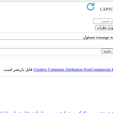
به نویسنده مسئول
Creative Commons Attribution-NonCommercial 4.0
قابل بازنشر است.
ی (منفجره، پيروتکنيک و پيشرانه)
,
ضربه
,
مدلسازی
,
فناوری نانو
,
طراحی 