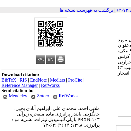
|
برگشت به فهرست نسخه ها
ی مورد
‌عنوان
نیکی،
و کرنش
حرارتی
C
°
انفجار
Download citation:
BibTeX
|
RIS
|
EndNote
|
Medlars
|
ProCite
|
Reference Manager
|
RefWorks
Send citation to:
Mendeley
Zotero
RefWorks
ملایی احمد، محمدی علی، ابراهیم آبادی یحیی.
جایگزینی بایندر پرانرژی ماده منفجره زیرآبی
PBXN-۱۰۳ با پلی‌گلیسیدیل ‌نیترات. نشریه مواد
پرانرژی. ۱۳۹۸; ۱۴ (۲) :۶۲-۷۲