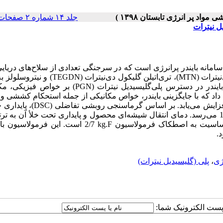
جلد ۱۴ شماره ۲ صفحات ۷۲-۶۲
 سامانه بایندر پرانرژی است که در سرجنگی تعدادی از سلاح‌های دریای
یترات (
MTN
)، تری‌اتیلن گلیکول دی‌نیترات (
TEGDN
) و نیتروسلولز به
ایندر در دسترس پلی‌گلیسیدیل نیترات (
PGN
) بر خواص فیزیکی، مکا
داد که با جایگزینی بایندر، خواص مکانیکی از جمله استحکام کششی 
DSC
)، پایداری 
kg.F
2/7 است. این فرمولاسیون با 
ژی
،
پلی (گلیسیدیل نیترات)
ا پست الکترونیک شما: