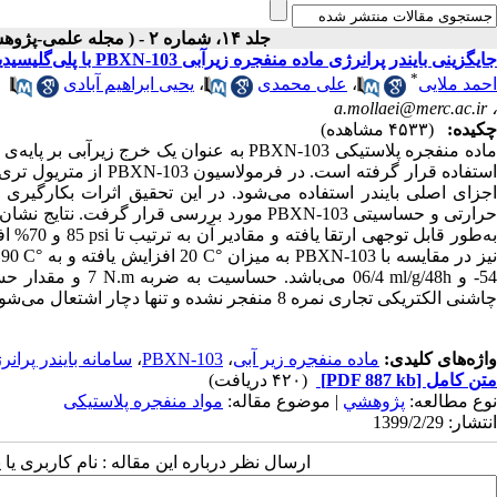
جلد ۱۴، شماره ۲ - ( مجله علمی-پژوهشی مواد پر انرژی تابستان ۱۳۹۸ )
جایگزینی بایندر پرانرژی ماده منفجره زیرآبی PBXN-103 با پلی‌گلیسیدیل ‌نیترات
*
احمد ملایی
،
علی محمدی
،
یحیی ابراهیم آبادی
a.mollaei@merc.ac.ir
،
چکیده:
(۴۵۳۳ مشاهده)
اده منفجره پلاستیکی
PBXN-103
به عنوان یک خرج زیرآبی بر پایه‌ی
ستفاده قرار گرفته است. در فرمولاسیون
PBXN-103
از متریول تری‌ن
جزای اصلی بایندر استفاده می‌شود. در این تحقیق اثرات بکارگیری ب
رارتی و حساسیتی
PBXN-103
مورد بررسی قرار گرفت. نتایج نشان 
ه‌طور قابل توجهی ارتقا یافته و مقادیر آن به ترتیب تا
psi
85 و 70% افزایش می‌یابد. بر اساس گرماسنجی روبشی تفاضلی (
یز در مقایسه با
PBXN-103
به میزان
°
C
20 افزایش یافته و به
°
C
190 می‌رسد. دمای انتقال شیشه‌ای محصول و پایداری تحت خلأ آن به ترتیب
5- و
ml/g/48h
06/4 می‌باشد. حساسیت به ضربه
N.m
7 و مقدار حساسیت به اصطکاک فرمولاسیون
چاشنی الکتریکی تجاری نمره 8 منفجر نشده و تنها دچار اشتعال می‌شود.
واژه‌های کلیدی:
ماده منفجره زیر آبی
،
PBXN-103
،
سامانه بایندر پرانر
متن کامل
[PDF 887 kb]
(۴۲۰ دریافت)
نوع مطالعه:
پژوهشي
| موضوع مقاله:
مواد منفجره پلاستیکی
انتشار: 1399/2/29
ارسال نظر درباره این مقاله : نام کاربری ی