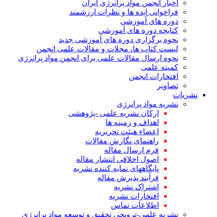
اخبار انجمن مواد پرانرژی ایران
فراخوانی ایده ها و نظرات ارزشمند
دوره های آموزشی
کتابچه دوره های آموزشی
نحوه برگزاری دوره های آموزشی جدید
لیست کتاب ها، مجلات و مقالات علمی انجمن
نحوه ارسال مقالات علمی برای انجمن مواد پرانرژی
کمیته علمی
افتخارات انجمن
تصاویر
نشریات
نشریه مواد پرانرژی
ارکان نشریه علمی -پژوهشی
اهداف و زمینه ها
اعضاء هیئت تحریریه
راهنمای نگارش مقالات
فرم ارسال مقاله
اصول اخلاقی انتشار مقاله
پایگاههای نمایه کننده نشریه
فرآیند پذیرش مقاله
اشتراک نشریه
افتخارات نشریه
اطلاعات تماس
نشریه علمی-ترویجی تحقیق و توسعه مواد پرانرژی