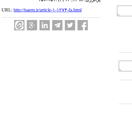
URL:
http://isaem.ir/article-۱-۱۲۷۳-fa.html