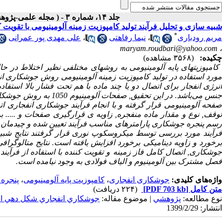
جلد ۱۴، شماره ۳ - ( مجله علمی-پژوهشی مواد پر انرژی پاییز ۱۳۹۸ )
شبیه سازی و تحلیل فرآیند تولید کامپوزیت زمینه آلومینیومی با تقوی
*
مریم رودباری
،
نیما رفاهتی
،
علی مهدی پور عمرانی
maryam.roudbari@yahoo.com
،
چکیده:
(۳۵۶۸ مشاهده)
کامپوزیتهای پایه آلومینیومی به روشهای مختلفی نظیر اختلاط در حال
ورد استفاده در تولید کامپوزیت زمینه آلومینیومی روش جوشکاری ا
انرژی انفجار برای اتصال دو یا چند ماده با هم تحت فشار بالا است
جنس می‌باشد. در این تحق
صفحه آلومینیومی قرار گرفته و با انجام فرآیند جوشکاری انفجاری ا
توقف, نوع و مقدار ماده منفجره, زاویه ی قرارگیری صفحات و ..... بر 
رسم پنجره جوشکاری پارامترهای مناسب فرآیند تعیین شده و چیدمان ف
فرآیند مورد بررسی توسط میکروسکوپ نوری قرار گرفتند نتایج شبی
برخورد و زاویه دینامیکی برخورد افزایش یافته است. نتایج متالوگراف
جوشکاری, اتصال کامل فاز زمینه و تقویت کننده با استفاده از فرآین
فصل مشترک بین آلومینیوم و الیاف فولادی به وجود نیامده است.
واژه‌های کلیدی:
جوشکاری انفجاری
،
کامپوزیت پایه آلومینیومی
،
پنجره
متن کامل
[PDF 703 kb]
(۲۲۴ دریافت)
نوع مطالعه:
پژوهشي
| موضوع مقاله:
جوشکاري انفجاري شکل دهي ان
انتشار: 1399/2/29