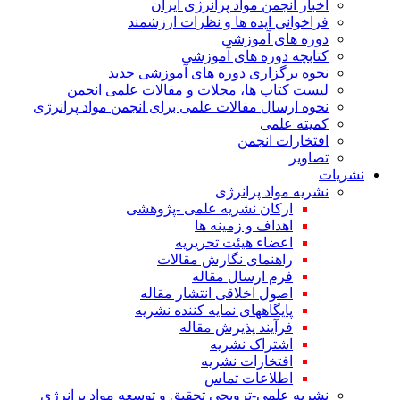
اخبار انجمن مواد پرانرژی ایران
فراخوانی ایده ها و نظرات ارزشمند
دوره های آموزشی
کتابچه دوره های آموزشی
نحوه برگزاری دوره های آموزشی جدید
لیست کتاب ها، مجلات و مقالات علمی انجمن
نحوه ارسال مقالات علمی برای انجمن مواد پرانرژی
کمیته علمی
افتخارات انجمن
تصاویر
نشریات
نشریه مواد پرانرژی
ارکان نشریه علمی -پژوهشی
اهداف و زمینه ها
اعضاء هیئت تحریریه
راهنمای نگارش مقالات
فرم ارسال مقاله
اصول اخلاقی انتشار مقاله
پایگاههای نمایه کننده نشریه
فرآیند پذیرش مقاله
اشتراک نشریه
افتخارات نشریه
اطلاعات تماس
نشریه علمی-ترویجی تحقیق و توسعه مواد پرانرژی