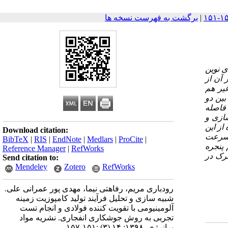
|
برگشت به فهرست نسخه ها
ی نوین
 آن از
غیر هم
ان بین دو
 فاصله
سازی و
از این
Download citation:
 سرعت
BibTeX
|
RIS
|
EndNote
|
Medlars
|
ProCite
|
 پنجره
Reference Manager
|
RefWorks
ترک در
Send citation to:
Mendeley
Zotero
RefWorks
رودباری مریم، رفاهتی نیما، مهدی پور عمرانی علی.
شبیه سازی و تحلیل فرآیند تولید کامپوزیت زمینه
آلومینیومی با تقویت کننده فولادی و انجام تست
تجربی به روش جوشکاری انفجاری. نشریه مواد
پرانرژی. ۱۳۹۸; ۱۴ (۳) :۱۵۱-۱۵۷