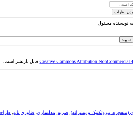
به نویسنده مسئول
Creative Commons Attribution-NonCommercial 4.0
قابل بازنشر است.
ی (منفجره، پيروتکنيک و پيشرانه)
,
ضربه
,
مدلسازی
,
فناوری نانو
,
طراحی 