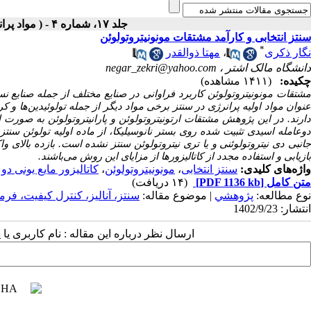
جلد ۱۷، شماره ۴ - ( مواد پرانرژی زمستان ۱۴۰۱ )
سنتز انتخابی و کارآمد مشتقات مونونیتروتولوئن
*
نگار ذکری
،
مهتا ذوالقدر
دانشگاه مالک اشتر ،
negar_zekri@yahoo.com
چکیده:
(۱۴۱۱ مشاهده)
مشتقات مونونیتروتولوئن کاربرد فراوانی در صنایع مختلف از جمله صنایع نس
عنوان مواد اولیه پرانرژی در سنتز برخی مواد دیگر از جمله تولوئیدین‌ها و 
دارند. در این پژوهش مشتقات ارتونیتروتولوئن و پارانیتروتولوئن به صورت
بازیابی و استفاده مجدد از کاتالیزورها از مزایای این روش می‌باشند.
واژه‌های کلیدی:
سنتز انتخابی
،
مونونیتروتولوئن
،
کاتالیزور مایع یونی د
متن کامل
[PDF 1136 kb]
(۱۴ دریافت)
نوع مطالعه:
پژوهشي
| موضوع مقاله:
سنتز، آناليز، کنترل کيفيت، فرم
انتشار: 1402/9/23
ارسال نظر درباره این مقاله : نام کاربری ی