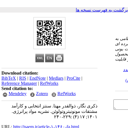
برگشت به فهرست نسخه ها
امی به
ترده ای
ت یونی
 این واکنش‌ها 100% بوده و هیچگونه محصول
د محصولات جانبی و قابلیت
دد
Download citation:
BibTeX
|
RIS
|
EndNote
|
Medlars
|
ProCite
|
)
Reference Manager
|
RefWorks
Send citation to:
Mendeley
Zotero
RefWorks
ذکری نگار، ذوالقدر مهتا. سنتز انتخابی و کارآمد
مشتقات مونونیتروتولوئن. نشریه مواد پرانرژی.
۱۴۰۱; ۱۷ (۴) :۲۲۹-۲۴۰
URL:
http://isaem.ir/article-۱-۱۴۶۰-fa.html