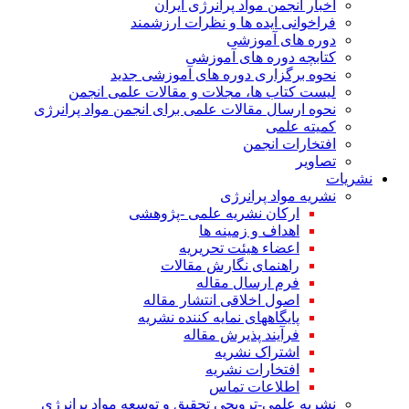
اخبار انجمن مواد پرانرژی ایران
فراخوانی ایده ها و نظرات ارزشمند
دوره های آموزشی
کتابچه دوره های آموزشی
نحوه برگزاری دوره های آموزشی جدید
لیست کتاب ها، مجلات و مقالات علمی انجمن
نحوه ارسال مقالات علمی برای انجمن مواد پرانرژی
کمیته علمی
افتخارات انجمن
تصاویر
نشریات
نشریه مواد پرانرژی
ارکان نشریه علمی -پژوهشی
اهداف و زمینه ها
اعضاء هیئت تحریریه
راهنمای نگارش مقالات
فرم ارسال مقاله
اصول اخلاقی انتشار مقاله
پایگاههای نمایه کننده نشریه
فرآیند پذیرش مقاله
اشتراک نشریه
افتخارات نشریه
اطلاعات تماس
نشریه علمی-ترویجی تحقیق و توسعه مواد پرانرژی