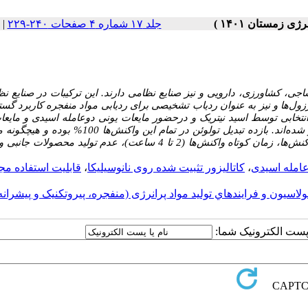
جلد ۱۷ شماره ۴ صفحات ۲۴۰-۲۲۹
|
اجی، کشاورزی، دارویی و نیز صنایع نظامی دارند. این ترکیبات در صنایع نظ
کرزول‌ها و نیز به عنوان ردیاب تشخیصی برای ردیابی مواد منفجره کاربرد گس
 انتخابی توسط اسید نیتریک و درحضور مایعات یونی دوعامله اسیدی و مایعا
دوعامله اسیدی تثبیت شده روی بستر نانوسیلیکا، از ماده اولیه تولوئن سنتز شده‌اند. بازده تبدیل تولوئن در تمام
جانبی دی نیتروتولوئنی و یا تری نیتروتولوئن سنتز نشده است. بازده بالای واکنش‌‌ها، زمان کوتاه واکنش‌ها (2 تا 4 ساعت)، عدم تولی
وعامله اسیدی
،
کاتالیزور تثبیت شده روی نانوسیلیکا
،
قابلیت استفاده مج
ولاسيون و فرايندهاي توليد مواد پرانرژی (منفجره، پيروتکنيک و پيشرانه
ا پست الکترونیک شما: