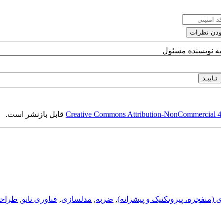
به نویسنده مسئول
Creative Commons Attribution-NonCommercial 4.0
قابل بازنشر است.
ی (منفجره، پيروتکنيک و پيشرانه)
,
ضربه
,
مدلسازی
,
فناوری نانو
,
طراحی 