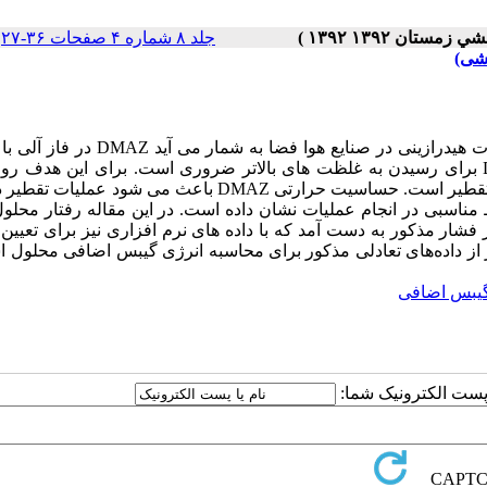
جلد ۸ شماره ۴ صفحات ۳۶-۲۷
|
چکیده دی متیل آمینو اتیل آزید(DMAZ) جایگزین مناسبی برای مشتقات هیدرازینی در صنایع هوا 
حداقل95%وزنی تشکیل می شود. عملیات خالص سازی روی DMAZ برای رسیدن به غلظت های بالاتر ضروری است. برای این ه
متعددی پیشنهاد می‌گردد که یک روش امکانپذیر و عملی در این رابطه تقطیر است. حساسیت حرارتی DMAZ باعث می شو
یشات نیز فشار 4 کیلوپاسکال را شرایط مناسبی در انجام عملیات نشان داده است. در این مقاله رفتار م
ماده در فشار مذکور به دست آمد که با داده های نرم افزاری نیز برای تعیین
ز از داده‌های تعادلی مذکور برای محاسبه انرژی گیبس اضافی محلول ا
گیبس اضافی
ا پست الکترونیک شما: