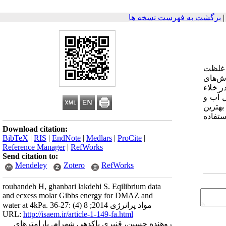
برگشت به فهرست نسخه ها
فضا به شمار می آید DMAZ در فاز آلی با غلظت
دف روش‌های
د عملیات تقطیر در خلاء
حلول آب و
 بهترین
ستفاده
Download citation:
BibTeX
|
RIS
|
EndNote
|
Medlars
|
ProCite
|
Reference Manager
|
RefWorks
Send citation to:
Mendeley
Zotero
RefWorks
rouhandeh H, ghanbari lakdehi S. Eqilibrium data
and ecxess molar Gibbs energy for DMAZ and
water at 4kPa. مواد پرانرژی 2014; 8 (4) :27-36
URL:
http://isaem.ir/article-1-149-fa.html
روهنده حسین، قنبری پاکدهی شهرام. پارامترهای