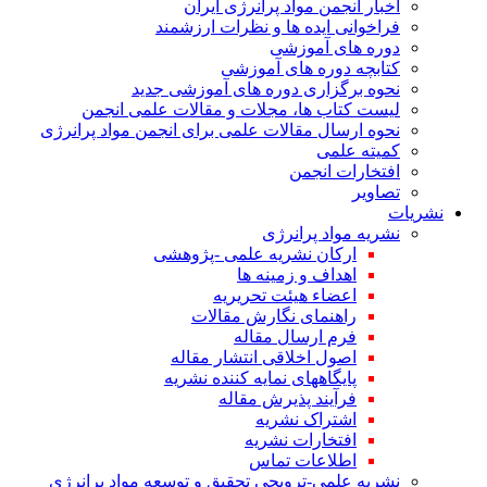
اخبار انجمن مواد پرانرژی ایران
فراخوانی ایده ها و نظرات ارزشمند
دوره های آموزشی
کتابچه دوره های آموزشی
نحوه برگزاری دوره های آموزشی جدید
لیست کتاب ها، مجلات و مقالات علمی انجمن
نحوه ارسال مقالات علمی برای انجمن مواد پرانرژی
کمیته علمی
افتخارات انجمن
تصاویر
نشریات
نشریه مواد پرانرژی
ارکان نشریه علمی -پژوهشی
اهداف و زمینه ها
اعضاء هیئت تحریریه
راهنمای نگارش مقالات
فرم ارسال مقاله
اصول اخلاقی انتشار مقاله
پایگاههای نمایه کننده نشریه
فرآیند پذیرش مقاله
اشتراک نشریه
افتخارات نشریه
اطلاعات تماس
نشریه علمی-ترویجی تحقیق و توسعه مواد پرانرژی