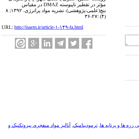
مؤثر در تقطیر ناپیوسته DMAZ در مقیاس
بنچ(علمی-پژوهشی). نشریه مواد پرانرژی. ۱۳۹۲; ۸
(۴) :۲۷-۳۶
URL:
http://isaem.ir/article-۱-۱۴۹-fa.html
زره ها و پرتابه ها
,
ترمودینامیک
,
آناليز مواد منفجره، پیروتکنیک و