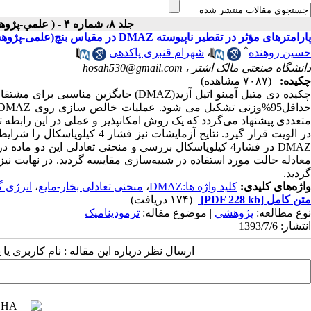
جلد ۸، شماره ۴ - ( علمي-پژوهشي زمستان ۱۳۹۲ ۱۳۹۲ )
پارامترهای مؤثر در تقطیر ناپیوسته DMAZ در مقیاس بنچ(علمی-پژوهشی)
*
حسین روهنده
،
شهرام قنبری پاکدهی
دانشگاه صنعتی مالک اشتر ،
hosah530@gmail.com
چکیده:
(۷۰۸۷ مشاهده)
در الویت قرار گیرد. نتایج آزما
DMAZ در فشار4 کیلوپاسکال بررسی و منحنی تعادلی این دو 
معادله حالت مورد استفاده در شبیه‌سازی مقایسه گردید. در نهایت نی
گردید.
واژه‌های کلیدی:
کلید واژه ها:DMAZ
،
منحنی تعادلی بخار-مایع
،
انرژی 
متن کامل
[PDF 228 kb]
(۱۷۴ دریافت)
نوع مطالعه:
پژوهشي
| موضوع مقاله:
ترمودینامیک
انتشار: 1393/7/6
ارسال نظر درباره این مقاله : نام کاربری ی