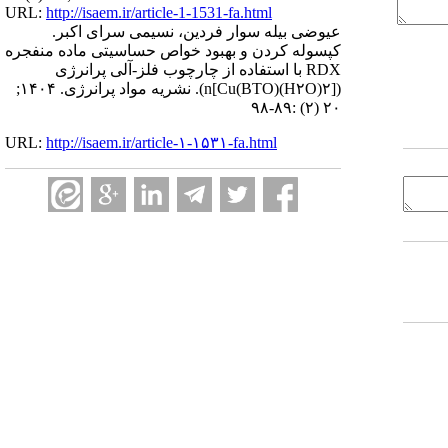
URL:
http://isaem.ir/article-1-1531-fa.html
عیوضی بیله سوار فردین، نسیمی سرای اکبر.
کپسوله کردن و بهبود خواص حساسیتی ماده منفجره
RDX با استفاده از چارچوب فلز-آلی پرانرژی
([Cu(BTO)(H۲O)۲]n). نشریه مواد پرانرژی. ۱۴۰۴;
۲۰ (۲) :۸۹-۹۸
URL:
http://isaem.ir/article-۱-۱۵۳۱-fa.html