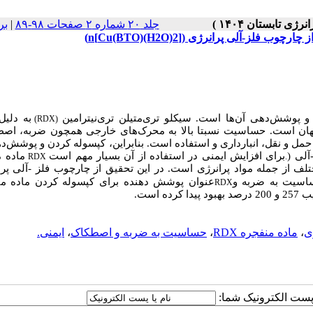
جلد ۲۰ شماره ۲ صفحات ۹۸-۸۹
|
بر
پوشش‌دهی آن‌ها است. سیکلو تری‌متیلن تری‌نیترامین
به دلیل
(RDX)
جهان است. حساسیت نسبتا بالا به محرک‌های خارجی همچون ضربه، اص
حمل‌ و نقل، انبارداری و استفاده است. بنابراین، کپسوله کردن و پوشش‌د
آلی (
برای افزایش ایمنی در استفاده از آن بسیار مهم است
ماده 
RDX
.
لف از جمله مواد پرانرژی است. در این تحقیق از چارچوب فلز -آلی پرا
اسیت به ضربه و
عنوان پوشش دهنده برای کپسوله کردن ماده م
RDX
پیدا کرده است.
ی
،
ماده منفجره RDX
،
حساسیت به ضربه و اصطکاک
،
ایمنی.
ا پست الکترونیک شما: