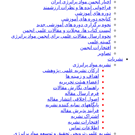
اخبار انجمن مواد پرانرژی ایران
فراخوانی ایده ها و نظرات ارزشمند
دوره های آموزشی
کتابچه دوره های آموزشی
نحوه برگزاری دوره های آموزشی جدید
لیست کتاب ها، مجلات و مقالات علمی انجمن
نحوه ارسال مقالات علمی برای انجمن مواد پرانرژی
کمیته علمی
افتخارات انجمن
تصاویر
نشریات
نشریه مواد پرانرژی
ارکان نشریه علمی -پژوهشی
اهداف و زمینه ها
اعضاء هیئت تحریریه
راهنمای نگارش مقالات
فرم ارسال مقاله
اصول اخلاقی انتشار مقاله
پایگاههای نمایه کننده نشریه
فرآیند پذیرش مقاله
اشتراک نشریه
افتخارات نشریه
اطلاعات تماس
نشریه علمی-ترویجی تحقیق و توسعه مواد پرانرژی