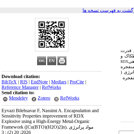
گشت به فهرست نسخه ها
 قدرت
طکاک و
هی
RDX
منفجره
نرژی (
Download citation:
نفجره
BibTeX
|
RIS
|
EndNote
|
Medlars
|
ProCite
|
Reference Manager
|
RefWorks
Send citation to:
Mendeley
Zotero
RefWorks
Eyvazi Bilehsavar F, Nassimi A. Encapsulation and
Sensitivity Properties improvement of RDX
Explosive using a High-Energy Metal-Organic
Framework ([Cu(BTO)(H2O)2]n). مواد پرانرژی
2026; 20 (2) : 3