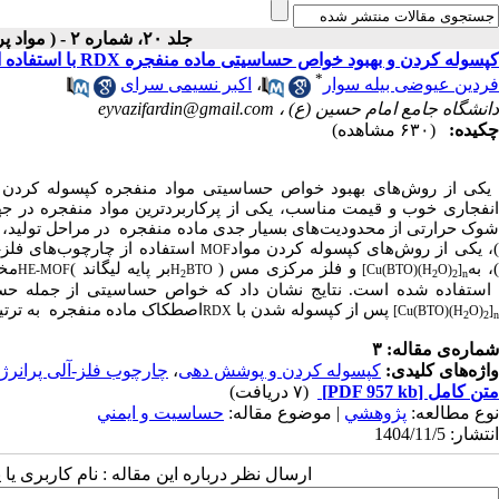
جلد ۲۰، شماره ۲ - ( مواد پرانرژی تابستان ۱۴۰۴ )
کپسوله کردن و بهبود خواص حساسیتی ماده منفجره RDX با استفاده از چارچوب فلز-آلی پرانرژی ([Cu(BTO)(H2O)2]n)
*
فردین عیوضی بیله سوار
،
اکبر نسیمی سرای
دانشگاه جامع امام حسین (ع) ،
eyvazifardin@gmail.com
چکیده:
(۶۳۰ مشاهده)
یکی از روش‌های بهبود خواص حساسیتی مواد منفجره کپسوله کردن و 
انفجاری خوب و قیمت مناسب، یکی از پرکاربردترین مواد منفجره در 
شوک حرارتی از محدودیت‌های بسیار جدی ماده منفجره
در مراحل تولید، 
، یکی از روش‌های کپسوله کردن مواد
استفاده از چارچوب‌های فلز-
MOF
، به
و فلز مرکزی مس (
بر پایه لیگاند
)
مخت
HE-MOF
H
BTO
[Cu(BTO)(H
O)
]
2
2
2
n
ستفاده شده است. نتایج نشان داد که خواص حساسیتی از جمله حس
پس از کپسوله شدن با
اصطکاک ماده منفجره
به ترتیب 257 و 200 درصد بهبود 
RDX
[Cu(BTO)(H
O)
]
2
2
n
شماره‌ی مقاله: ۳
واژه‌های کلیدی:
کپسوله کردن و پوشش دهی
،
چارچوب فلز-آلی پرانرژ
متن کامل
[PDF 957 kb]
(۷ دریافت)
نوع مطالعه:
پژوهشي
| موضوع مقاله:
حساسيت و ايمني
انتشار: 1404/11/5
ارسال نظر درباره این مقاله : نام کاربری ی