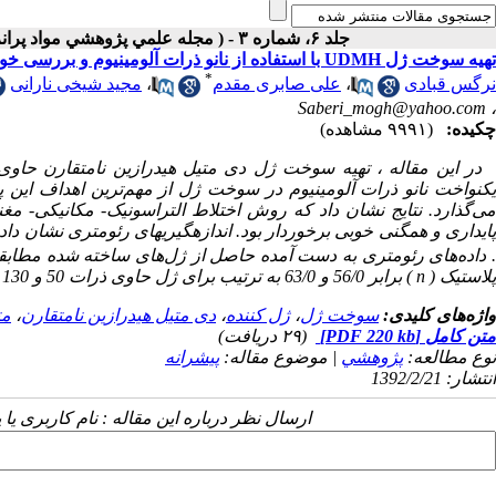
جلد ۶، شماره ۳ - ( مجله علمي پژوهشي مواد پرانرژي - سال ششم - شماره ۳ - زمستان ۱۳۹۰ )
تهیه سوخت ژل UDMH با استفاده از نانو ذرات آلومینیوم و بررسی خواص رئولوژیکی آن
*
نرگس قبادی
،
علی صابری مقدم
،
مجید شیخی نارانی
Saberi_mogh@yahoo.com
،
چکیده:
(۹۹۹۱ مشاهده)
یکنواخت نانو ذرات آلومینیوم در سوخت ژل از مهم‌ترین اهداف این 
می‌گذارد. نتایج نشان داد که روش اختلاط التراسونیک- مکانیکی- 
پایداری و همگنی خوبی برخوردار بود. اندازه­گیری­های رئومتری نشا
داده‌های رئومتری به دست آمده حاصل از ژل‌های ساخته شده مطابق
پلاستیک (
n
) برابر 56/0 و 63/0 به ترتیب برای ژل حاوی ذرات 50 و 130 نانومتری در دماهای مختلف به دست آمد.
واژه‌های کلیدی:
سوخت ژل
،
ژل کننده
،
دی متیل هیدرازین نامتقارن
،
مت
متن کامل
[PDF 220 kb]
(۲۹ دریافت)
نوع مطالعه:
پژوهشي
| موضوع مقاله:
پیشرانه
انتشار: 1392/2/21
ارسال نظر درباره این مقاله : نام کاربری ی