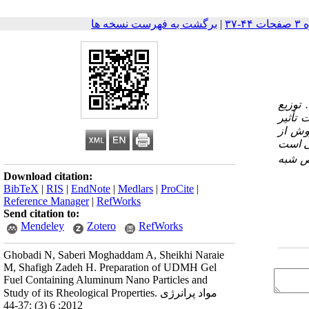
|
برگشت به فهرست نسخه ها
 گرفته است. توزیع
تأثیر
وش از
شی است
خص شبه
Download citation:
BibTeX
|
RIS
|
EndNote
|
Medlars
|
ProCite
|
Reference Manager
|
RefWorks
Send citation to:
Mendeley
Zotero
RefWorks
Ghobadi N, Saberi Moghaddam A, Sheikhi Naraie
M, Shafigh Zadeh H. Preparation of UDMH Gel
Fuel Containing Aluminum Nano Particles and
Study of its Rheological Properties. مواد پرانرژی
2012; 6 (3) :37-44