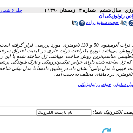
جلد ۶ شماره ۳ صفحات ۴۴-۳۷
،
حجت شفیق زاده
در این مقاله ، تهیه سوخت ژل دی متیل هیدرازین نامتقارن حاوی ذرات آلومینیوم 50 و 130 نانومتری مورد بررسی قرار
پژوهش می‌باشد. توزیع یکنواخت ذرات فلزی در کیفیت احتراق سوخت 
مغناطیسی مناسب‌ترین روش ساخت می­باشد. ژل ساخته شده با این ر
ن داد که ژل ساخته شده دارای خواص تیکسوتروپیکی و نازک شوندگی بر
5
ت خوبی با مدل توانی
نشان داد. در تطبیق داده‌ها با مدل توانی شا
یل سلولز
،
خواص رئولوژیکی
ا پست الکترونیک شما: