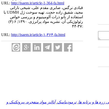
URL:
http://isaem.ir/article-1-364-fa.html
قبادی نرگس، صابری مقدم علی، شیخی نارانی
مجید، شفیق زاده حجت. تهیه سوخت ژل UDMH با
استفاده از نانو ذرات آلومینیوم و بررسی خواص
رئولوژیکی آن. نشریه مواد پرانرژی. ۱۳۹۰; ۶ (۳)
:۳۷-۴۴
URL:
http://isaem.ir/article-۱-۳۶۴-fa.html
زره ها و پرتابه ها
,
ترمودینامیک
,
آناليز مواد منفجره، پیروتکنیک و