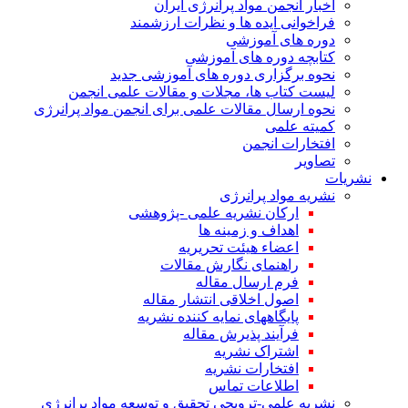
اخبار انجمن مواد پرانرژی ایران
فراخوانی ایده ها و نظرات ارزشمند
دوره های آموزشی
کتابچه دوره های آموزشی
نحوه برگزاری دوره های آموزشی جدید
لیست کتاب ها، مجلات و مقالات علمی انجمن
نحوه ارسال مقالات علمی برای انجمن مواد پرانرژی
کمیته علمی
افتخارات انجمن
تصاویر
نشریات
نشریه مواد پرانرژی
ارکان نشریه علمی -پژوهشی
اهداف و زمینه ها
اعضاء هیئت تحریریه
راهنمای نگارش مقالات
فرم ارسال مقاله
اصول اخلاقی انتشار مقاله
پایگاههای نمایه کننده نشریه
فرآیند پذیرش مقاله
اشتراک نشریه
افتخارات نشریه
اطلاعات تماس
نشریه علمی-ترویجی تحقیق و توسعه مواد پرانرژی