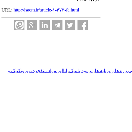
URL:
http://isaem.ir/article-۱-۴۷۳-fa.html
زره ها و پرتابه ها
,
ترمودینامیک
,
آناليز مواد منفجره، پیروتکنیک و