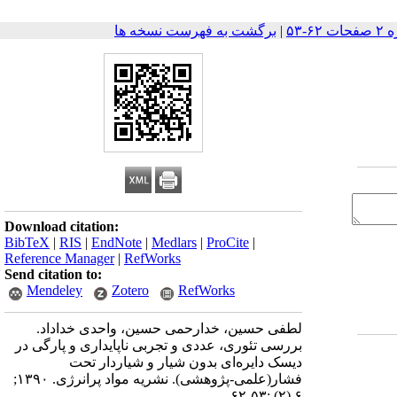
|
برگشت به فهرست نسخه ها
Download citation:
BibTeX
|
RIS
|
EndNote
|
Medlars
|
ProCite
|
Reference Manager
|
RefWorks
Send citation to:
Mendeley
Zotero
RefWorks
لطفی حسین، خدارحمی حسین، واحدی خداداد.
بررسی تئوری، عددی و تجربی ناپایداری و پارگی در
دیسک دایره‌ای بدون شیار و شیاردار تحت
فشار(علمی-پژوهشی). نشریه مواد پرانرژی. ۱۳۹۰;
۶ (۲) :۵۳-۶۲