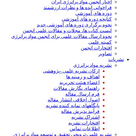
اخبار انجمن مواد پرانرژی ایران
فراخوانی ایده ها و نظرات ارزشمند
دوره های آموزشی
کتابچه دوره های آموزشی
نحوه برگزاری دوره های آموزشی جدید
لیست کتاب ها، مجلات و مقالات علمی انجمن
نحوه ارسال مقالات علمی برای انجمن مواد پرانرژی
کمیته علمی
افتخارات انجمن
تصاویر
نشریات
نشریه مواد پرانرژی
ارکان نشریه علمی -پژوهشی
اهداف و زمینه ها
اعضاء هیئت تحریریه
راهنمای نگارش مقالات
فرم ارسال مقاله
اصول اخلاقی انتشار مقاله
پایگاههای نمایه کننده نشریه
فرآیند پذیرش مقاله
اشتراک نشریه
افتخارات نشریه
اطلاعات تماس
نشریه علمی-ترویجی تحقیق و توسعه مواد پرانرژی