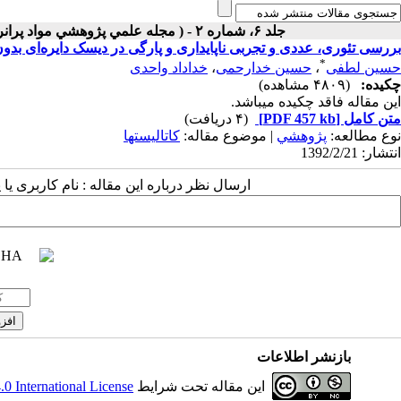
جلد ۶، شماره ۲ - ( مجله علمي پژوهشي مواد پرانرژي - سال ششم - شماره ۲- پاييز۱۳۹۰ ۱۳۹۰ )
بررسی تئوری، عددی و تجربی ناپایداری و پارگی در دیسک دایره‌ای ب
*
حسین لطفی
،
حسین خدارحمی
،
خداداد واحدی
چکیده:
(۴۸۰۹ مشاهده)
این مقاله فاقد چکیده می​باشد.
متن کامل
[PDF 457 kb]
(۴ دریافت)
نوع مطالعه:
پژوهشي
| موضوع مقاله:
کاتالیستها
انتشار: 1392/2/21
ارسال نظر درباره این مقاله : نام کاربری ی
بازنشر اطلاعات
این مقاله تحت شرایط
 International License