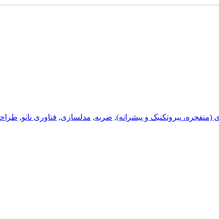
ی (منفجره، پيروتکنيک و پيشرانه)
,
ضربه
,
مدلسازی
,
فناوری نانو
,
طراحی 