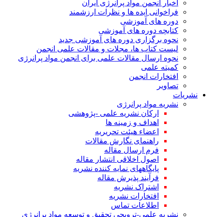
اخبار انجمن مواد پرانرژی ایران
فراخوانی ایده ها و نظرات ارزشمند
دوره های آموزشی
کتابچه دوره های آموزشی
نحوه برگزاری دوره های آموزشی جدید
لیست کتاب ها، مجلات و مقالات علمی انجمن
نحوه ارسال مقالات علمی برای انجمن مواد پرانرژی
کمیته علمی
افتخارات انجمن
تصاویر
نشریات
نشریه مواد پرانرژی
ارکان نشریه علمی -پژوهشی
اهداف و زمینه ها
اعضاء هیئت تحریریه
راهنمای نگارش مقالات
فرم ارسال مقاله
اصول اخلاقی انتشار مقاله
پایگاههای نمایه کننده نشریه
فرآیند پذیرش مقاله
اشتراک نشریه
افتخارات نشریه
اطلاعات تماس
نشریه علمی-ترویجی تحقیق و توسعه مواد پرانرژی