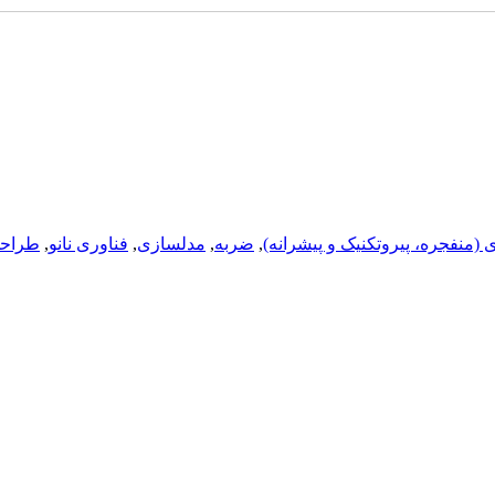
ی (منفجره، پيروتکنيک و پيشرانه)
,
ضربه
,
مدلسازی
,
فناوری نانو
,
طراحی 