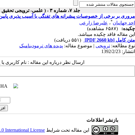
جلد ۷، شماره ۳ - ( علمی- ترویجی تحقیق و توسعه مواد پرانرژی زمستان ۱۳۹۰ )
مروری بر برخی از خصوصیات پیشرانه های تفنگی با آسیب پذیری پایین(LOVA) (علمی-ترویجی
*
احد جهانیان
،
علیرضا زارعی
چکیده:
(۶۵۸۷ مشاهده)
این مقاله فاقد چکیده می​باشد.
متن کامل
[PDF 2660 kb]
(۵۵۱ دریافت)
نوع مطالعه:
ترویجی
| موضوع مقاله:
پدیده های ترمودينامیک
انتشار: 1392/2/23
ارسال نظر درباره این مقاله : نام کاربری ی
بازنشر اطلاعات
این مقاله تحت شرایط
 International License