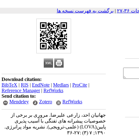
|
برگشت به فهرست نسخه ها
Download citation:
BibTeX
|
RIS
|
EndNote
|
Medlars
|
ProCite
|
Reference Manager
|
RefWorks
Send citation to:
Mendeley
Zotero
RefWorks
جهانیان احد، زارعی علیرضا. مروری بر برخی از
خصوصیات پیشرانه های تفنگی با آسیب پذیری
پایین(LOVA) (علمی-ترویجی). نشریه مواد پرانرژی.
۱۳۹۰; ۷ (۳) :۲۷-۳۶