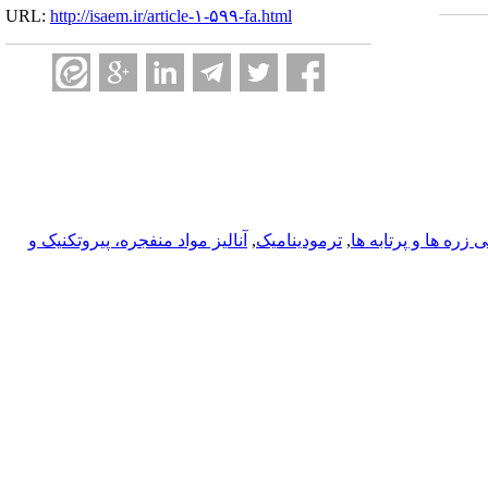
URL:
http://isaem.ir/article-۱-۵۹۹-fa.html
زره ها و پرتابه ها
,
ترمودینامیک
,
آناليز مواد منفجره، پیروتکنیک و