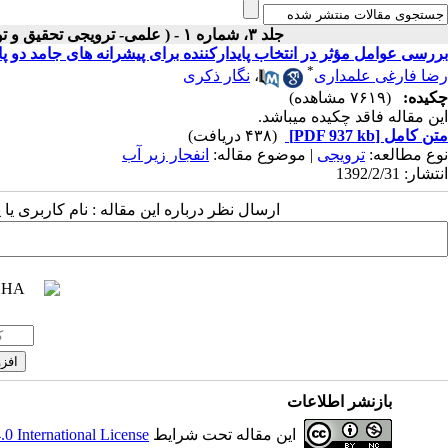
جلد ۳، شماره ۱ - ( علمی- ترویجی تحقیق و توسعه مواد پرانرژی بهار و تابستان ۱۳۸۶ )
بررسی عوامل مؤثر در انتخاب پایدارکننده برای پیشرانه های جامد دو پ
*
رضا فارغی علمداری
،
نگار ذکری
چکیده:
(۷۶۱۹ مشاهده)
این مقاله فاقد چکیده می​باشد.
متن کامل
[PDF 937 kb]
(۴۳۸ دریافت)
نوع مطالعه:
ترویجی
| موضوع مقاله:
انفجار زير آب
انتشار: 1392/2/31
ارسال نظر درباره این مقاله : نام کاربری ی
بازنشر اطلاعات
این مقاله تحت شرایط
 International License