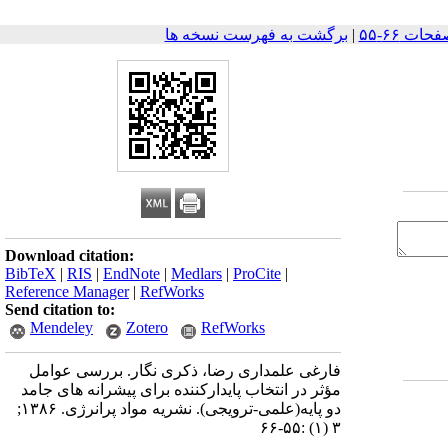
|
برگشت به فهرست نسخه ها
Download citation:
BibTeX
|
RIS
|
EndNote
|
Medlars
|
ProCite
|
Reference Manager
|
RefWorks
Send citation to:
Mendeley
Zotero
RefWorks
فارغی علمداری رضا، ذکری نگار. بررسی عوامل
مؤثر در انتخاب پایدارکننده برای پیشرانه های جامد
دو پایه(علمی-ترویجی). نشریه مواد پرانرژی. ۱۳۸۶;
۳ (۱) :۵۵-۶۶