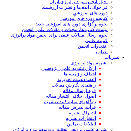
اخبار انجمن مواد پرانرژی ایران
فراخوانی ایده ها و نظرات ارزشمند
دوره های آموزشی
کتابچه دوره های آموزشی
نحوه برگزاری دوره های آموزشی جدید
لیست کتاب ها، مجلات و مقالات علمی انجمن
نحوه ارسال مقالات علمی برای انجمن مواد پرانرژی
کمیته علمی
افتخارات انجمن
تصاویر
نشریات
نشریه مواد پرانرژی
ارکان نشریه علمی -پژوهشی
اهداف و زمینه ها
اعضاء هیئت تحریریه
راهنمای نگارش مقالات
فرم ارسال مقاله
اصول اخلاقی انتشار مقاله
پایگاههای نمایه کننده نشریه
فرآیند پذیرش مقاله
اشتراک نشریه
افتخارات نشریه
اطلاعات تماس
نشریه علمی-ترویجی تحقیق و توسعه مواد پرانرژی