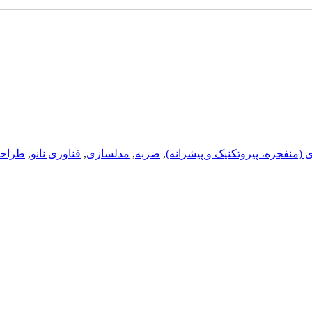
ی (منفجره، پيروتکنيک و پيشرانه)
,
ضربه
,
مدلسازی
,
فناوری نانو
,
طراحی 