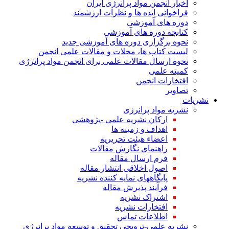
اخبار انجمن مواد پرانرژی ایران
فراخوانی ایده ها و نظرات ارزشمند
دوره های آموزشی
کتابچه دوره های آموزشی
نحوه برگزاری دوره های آموزشی جدید
لیست کتاب ها، مجلات و مقالات علمی انجمن
نحوه ارسال مقالات علمی برای انجمن مواد پرانرژی
کمیته علمی
افتخارات انجمن
تصاویر
نشریات
نشریه مواد پرانرژی
ارکان نشریه علمی -پژوهشی
اهداف و زمینه ها
اعضاء هیئت تحریریه
راهنمای نگارش مقالات
فرم ارسال مقاله
اصول اخلاقی انتشار مقاله
پایگاههای نمایه کننده نشریه
فرآیند پذیرش مقاله
اشتراک نشریه
افتخارات نشریه
اطلاعات تماس
نشریه علمی-ترویجی تحقیق و توسعه مواد پرانرژی