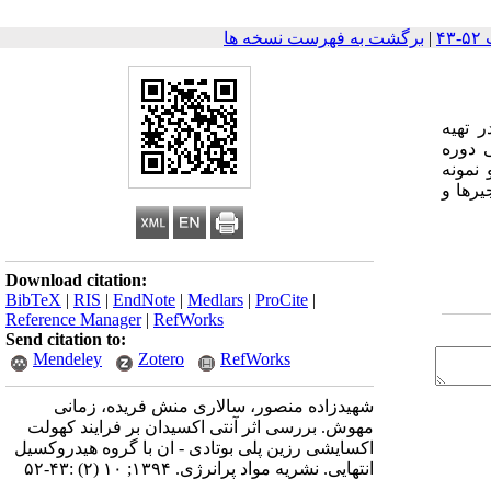
|
برگشت به فهرست نسخه ها
دتا در تهیه
 دوره
 نمونه
 زنجیرها و
Download citation:
BibTeX
|
RIS
|
EndNote
|
Medlars
|
ProCite
|
Reference Manager
|
RefWorks
Send citation to:
Mendeley
Zotero
RefWorks
شهیدزاده منصور، سالاری منش فریده، زمانی
مهوش. بررسی اثر آنتی اکسیدان بر فرایند کهولت
اکسایشی رزین پلی بوتادی - ان با گروه هیدروکسیل
انتهایی. نشریه مواد پرانرژی. ۱۳۹۴; ۱۰ (۲) :۴۳-۵۲