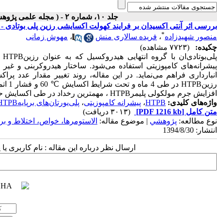
جلد ۱۰، شماره ۲ - ( مجله علمی پژوهشی مواد پرانرژی -تابستان ۱۳۹۴ )
بررسی اثر آنتی اکسیدان بر فرایند کهولت اکسایشی رزین پلی بوتادی - 
*
منصور شهیدزاده
،
فریده سالاری منش
،
مهوش زمانی
چکیده:
(۷۷۲۳ مشاهده)
پل
پیشرانه‌های کامپوزیتی استفاده می‌شود. ساختار هیدروکربنی و غی
انبارداری فراهم می‌نماید. در این مقاله، روند تغییر مقدار عدد پ
رزینB
افزایش جرم مولکولی پلیمرHTPB ، مهمترین رخداد در طی اکسایش حرارتی رزین است که موجب تغییر خواص آن می‌شود.
واژه‌های کلیدی:
HTPB
،
پیشرانه کامپوزیتی
،
پلی‌یورتان‌های برپایهHTPB
متن کامل
[PDF 1216 kb]
(۳۰۱۳ دریافت)
نوع مطالعه:
پژوهشي
| موضوع مقاله:
الاستومرها، خواص، اختلاط و بر
انتشار: 1394/8/30
ارسال نظر درباره این مقاله : نام کاربری ی