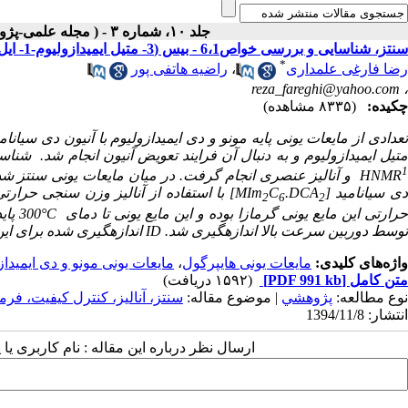
جلد ۱۰، شماره ۳ - ( مجله علمی-پژوهشی مواد پرانرژی - پاییز ۱۳۹۴ )
سنتز، شناسایی و بررسی خواص6،1 - بیس (3- متیل ایمیدازولیوم-1- ایل) هگزان دی سیانامید به عنوان مایع یونی هایپرگول
*
رضا فارغی علمداری
،
راضیه هاتفی پور
reza_fareghi@yahoo.com
،
چکیده:
(۸۳۳۵ مشاهده)
عدادی از مایعات یونی پایه مونو و دی ایمیدازولیوم با آنیون دی سیان
تیل ایمیدازولیوم و به دنبال آن فرایند تعویض آنیون انجام شد. ش
HNMR
ی سیانامید
]
.DCA
C
[MIm
با استفاده از آنالیز وزن سنجی حرارت
2
6
2
رارتی این مایع یونی گرمازا بوده و این مایع یونی تا دمای
°C
300 پایدار حرارتی است. همچنین، زمان تأخیر در احتراق
توسط دوربین سرعت بالا اندازه­گیری شد.
ID
اندازه­گیری شده برای این
واژه‌های کلیدی:
مایعات یونی هایپرگول
،
مایعات یونی مونو و دی ایمیداز
متن کامل
[PDF 991 kb]
(۱۵۹۲ دریافت)
نوع مطالعه:
پژوهشي
| موضوع مقاله:
سنتز، آناليز، کنترل کيفيت، فرم
انتشار: 1394/11/8
ارسال نظر درباره این مقاله : نام کاربری ی