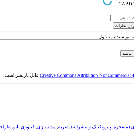
به نویسنده مسئول
Creative Commons Attribution-NonCommercial 4.0
قابل بازنشر است.
ی (منفجره، پيروتکنيک و پيشرانه)
,
ضربه
,
مدلسازی
,
فناوری نانو
,
طراحی 