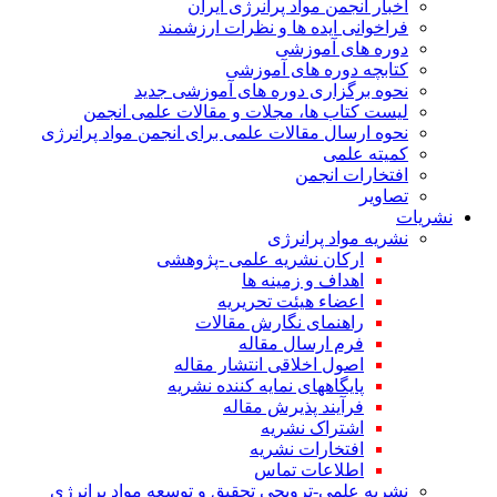
اخبار انجمن مواد پرانرژی ایران
فراخوانی ایده ها و نظرات ارزشمند
دوره های آموزشی
کتابچه دوره های آموزشی
نحوه برگزاری دوره های آموزشی جدید
لیست کتاب ها، مجلات و مقالات علمی انجمن
نحوه ارسال مقالات علمی برای انجمن مواد پرانرژی
کمیته علمی
افتخارات انجمن
تصاویر
نشریات
نشریه مواد پرانرژی
ارکان نشریه علمی -پژوهشی
اهداف و زمینه ها
اعضاء هیئت تحریریه
راهنمای نگارش مقالات
فرم ارسال مقاله
اصول اخلاقی انتشار مقاله
پایگاههای نمایه کننده نشریه
فرآیند پذیرش مقاله
اشتراک نشریه
افتخارات نشریه
اطلاعات تماس
نشریه علمی-ترویجی تحقیق و توسعه مواد پرانرژی