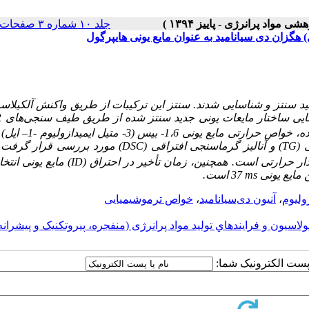
جلد ۱۰ شماره ۳ صفحات ۳-۱۲
امید سنتز و شناسایی شدند. سنتز
این ترکیبات
از طریق واکنش آلکیلاس
ناسایی ساختار مایعات یونی جدید سنتز شده از طریق طیف ‌سنجی‌های
R
و آنالیز عنصری انجام گرفت. در میان مایعات یونی سنتز شده، خو
ی
(TG)
و آنالیز گرماسنجی افتراقی
(DSC)
مورد بررسی قرار گرفت
.
(ID)
مایع یونی انتخ
 مایع یونی
ms
37 است.
ولیوم
،
آنیون دی‌سیانامید
،
خواص ترموشیمیایی
ولاسيون و فرايندهاي توليد مواد پرانرژی (منفجره، پيروتکنيک و پيشرانه
ا پست الکترونیک شما: