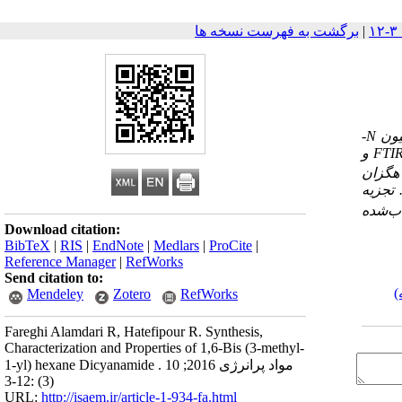
|
برگشت به فهرست نسخه ها
یون
N
-
FTI
و
اص حرارتی مایع یونی 1،6- بیس (3- متیل ایمیدازولیوم -1– ایل) هگزان
تجزیه
اب‌شده
Download citation:
BibTeX
|
RIS
|
EndNote
|
Medlars
|
ProCite
|
Reference Manager
|
RefWorks
Send citation to:
)
Mendeley
Zotero
RefWorks
Fareghi Alamdari R, Hatefipour R. Synthesis,
Characterization and Properties of 1,6-Bis (3-methyl-
1-yl) hexane Dicyanamide . مواد پرانرژی 2016; 10
(3) :12-3
URL:
http://isaem.ir/article-1-934-fa.html