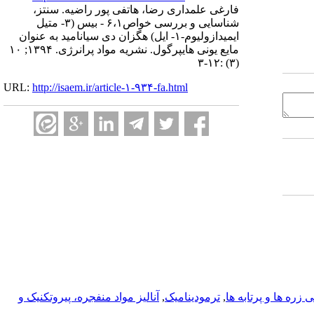
فارغی علمداری رضا، هاتفی پور راضیه. سنتز،
شناسایی و بررسی خواص۶،۱ - بیس (۳- متیل
ایمیدازولیوم-۱- ایل) هگزان دی سیانامید به عنوان
مایع یونی هایپرگول. نشریه مواد پرانرژی. ۱۳۹۴; ۱۰
(۳) :۱۲-۳
URL:
http://isaem.ir/article-۱-۹۳۴-fa.html
زره ها و پرتابه ها
,
ترمودینامیک
,
آناليز مواد منفجره، پیروتکنیک و