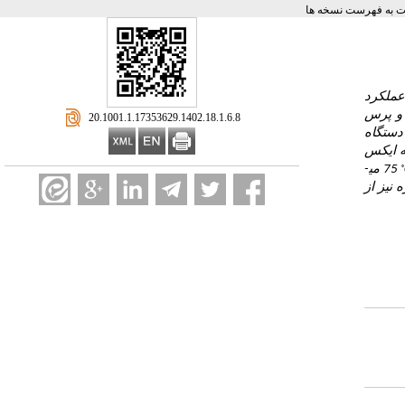
 به فهرست نسخه ها
عملکرد
ز و پرس
‎ 20.1001.1.17353629.1402.18.1.6.8
دستگاه
ه ایکس
75 می­
هش یافته و درصد حفره نیز از