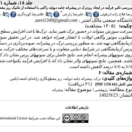
جلد ۱۸، شماره ۱ - ( مواد پرانرژی بهار ۱۴۰۲ )
بررسی تاثیر فرآیند در ایجاد ریزترک در پیشرانه جامد دوپایه راکتی با استفاده از تکنیک ریز مقطع
*
،
،
،
رضا فلاح زاده‌ ابرقوئی
علیرضا زارعی
غلامرضا کوزه‌گری
م
دانشگاه صنعتی مالک اشتر ،
zarei1349@gmail.com
چکیده:
(۱۴۰۵ مشاهده)
رعت سوزش می­تواند در حضور ترک‌ تغییر نماید.
ترک‌ها باعث افزایش سطح س
طلوب موتور وگاهی اوقات با انفجار همراه خواهد شد.
در این تحقیق نمون
آزمایشگاهی تهیه شد. به منظور بررسی ترک در پیشرانه، نمونه‌برداری در دستگ
پرس آزمایشگاهی در شرایط دمایی متفاوت و با سرعت‌های مختلف حرکت مواد 
وی نمونه­های پیشرانه انجام شد. نتایج حاصل برای نمونه­های پرس نشان دا
5/3 به 5/0 درصد کاهش داشته است.
شماره‌ی مقاله: ۶
واژه‌های کلیدی:
،
،
ترک
پیشرانه جامد دوپایه
ریز مقطع‌نگاری رایانه‌ای اشعه ایکس.
(۲۱ دریافت)
متن کامل
[PDF 1356 kb]
نوع مطالعه:
| موضوع مقاله:
پژوهشي
پیشرانه
انتشار: 1402/9/23
بازنشر اطلاعات
این مقاله تحت شرایط
ternational License