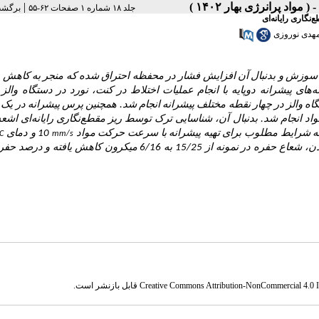
|
جلد ۱۸ شماره ۱ صفحات ۶۲-۵۵
برگشت
‌نگاری رایانه‌ای
هدی نوروزی
وزش و بدنبال آن افزایش فشار در محفظه احتراق شده که منجر به کاهش 
ه‌های پیشرانه دوپایه با انجام عملیات اختلاط در کنت، نورد در دستگاه وال
اه والز در چهار نقطه مختلف پیشرانه انجام شد. همچنین پرس پیشرانه در یک 
انجام شد. بدنبال آن، شناسایی ترک توسط ریز مقطع‌نگاری رایانه‌ای اشع
د که شرایط مطلوب برای تهیه پیشرانه با سرعت حرکت مواد
10 و دمای
˚C
mm/s
باشد. همچنین، نتایج نمونه­های والز نشان داد که با افزایش فرآیند یکنواخت شدن، شعاع حفره در نمونه از 15/25 به 6/16 میکرون کا
Creative Commons Attribution-NonCommercial 4.0 In
قابل بازنشر است.