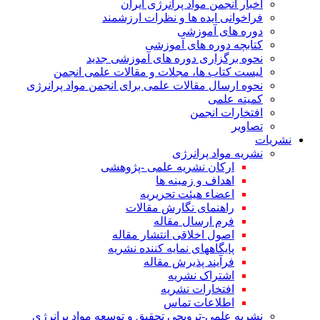
اخبار انجمن مواد پرانرژی ایران
فراخوانی ایده ها و نظرات ارزشمند
دوره های آموزشی
کتابچه دوره های آموزشی
نحوه برگزاری دوره های آموزشی جدید
لیست کتاب ها، مجلات و مقالات علمی انجمن
نحوه ارسال مقالات علمی برای انجمن مواد پرانرژی
کمیته علمی
افتخارات انجمن
تصاویر
نشریات
نشریه مواد پرانرژی
ارکان نشریه علمی -پژوهشی
اهداف و زمینه ها
اعضاء هیئت تحریریه
راهنمای نگارش مقالات
فرم ارسال مقاله
اصول اخلاقی انتشار مقاله
پایگاههای نمایه کننده نشریه
فرآیند پذیرش مقاله
اشتراک نشریه
افتخارات نشریه
اطلاعات تماس
نشریه علمی-ترویجی تحقیق و توسعه مواد پرانرژی