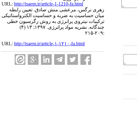
URL:
http://isaem.ir/article-1-1210-fa.html
زهری نرگس، مرعشی منش صادق. تعیین رابطه
میان حساسیت به ضربه و حساسیت الکترواستاتیکی
ترکیبات نیتروی پرانرژی به روش رگرسیون خطی
چندگانه. نشریه مواد پرانرژی. ۱۳۹۷; ۱۳ (۴)
:۲۰۹-۲۱۵
URL:
http://isaem.ir/article-۱-۱۲۱۰-fa.html