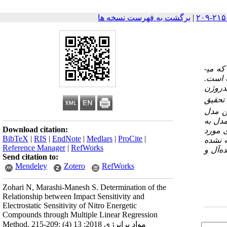
|
برگشت به فهرست نسخه ها
در این تحقیق، ضمن مطالعه رابطه میان حساسیت الکترواستاتیکی ترکیبات نیتروی پرانرژی با حساسیت به ضربه آن­ها، عوامل ساختاری‌ای که می­
ه است.
یدروژن
 تحقیق
ین مدل
ش‌بینی شده، به ترتیب 09/2 و 79/2 است. این مدل به
Download citation:
 مورد
BibTeX
|
RIS
|
EndNote
|
Medlars
|
ProCite
|
 نشده
Reference Manager
|
RefWorks
ه‌آل و
Send citation to:
Mendeley
Zotero
RefWorks
Zohari N, Marashi-Manesh S. Determination of the
Relationship between Impact Sensitivity and
Electrostatic Sensitivity of Nitro Energetic
Compounds through Multiple Linear Regression
Method. مواد پرانرژی 2018; 13 (4) :209-215