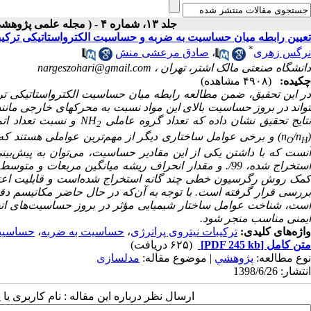
جلد ۱۳، شماره ۴ - ( مجله علمی پژوهشی مواد پرانرژی- زمستان ۱۳۹۷ )
تعیین رابطه میان حساسیت به ضربه و حساسیت الکترواستاتیکی ترکی
*
نرگس زهری
،
صادق مرعشی منش
دانشگاه صنعتی مالک اشتر، تهران ،
nargeszohari@gmail.com
چکیده:
(۴۹۰۸ مشاهده)
تواند در بروز حساسیت بالای این مواد نسبت به محرک­های خارجی مانند
تایج تحقیق نشان داده که تعداد گروه عاملی
NH
و نسبت تعداد اتم
2
(
/n
)
و برخی عوامل ساختاری دیگر از مهم‌ترین عواملی هستند که 
O
H
آنست که با داشتن یکی از این مقادیر حساسیت، می‌توان به پیش‌بینی
کمک روش رگرسیون خطی چند گانه استخراج شده‌است و قابلیت اعتبا
ررسی قرار گرفته است. با توجه به آن‌که
در حال حاضر مکانیسم دقی
است، شناخت عوامل ساختار شیمیایی مؤثر در بروز حساسیت‌های انفجار
ایمنی مناسب منجر شود.
واژه‌های کلیدی:
ترکیبات نیتروی پرانرژی
،
حساسیت به ضربه
،
حساسیت 
متن کامل
[PDF 245 kb]
(۶۲۵ دریافت)
نوع مطالعه:
پژوهشي
| موضوع مقاله:
مدلسازی
انتشار: 1398/6/26
ارسال نظر درباره این مقاله : نام کاربری ی