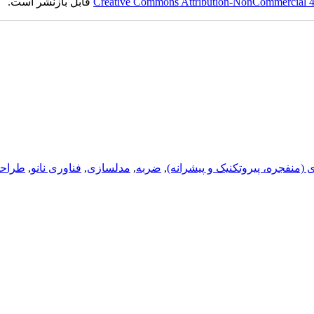
Creative Commons Attribution-NonCommercial 4.0
قابل بازنشر است.
ی (منفجره، پيروتکنيک و پيشرانه)
,
ضربه
,
مدلسازی
,
فناوری نانو
,
طراحی 