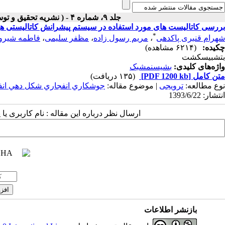
جلد ۹، شماره ۴ - ( نشریه تحقیق و توسعه مواد پر انرژی زمستان ۱۳۹۲ )
بررسی کاتالیست های مورد استفاده در سیستم پیشرانش کاتالیستی هی
*
شهرام قنبری پاکدهی
،
مریم رسول زاده
،
مظفر سلیمی
،
فاطمه شیرو
چکیده:
(۶۲۱۴ مشاهده)
بتشبیسکشت
واژه‌های کلیدی:
بشیسنمشبک
متن کامل
[PDF 1200 kb]
(۱۳۵ دریافت)
نوع مطالعه:
ترویجی
| موضوع مقاله:
جوشکاري انفجاري شکل دهي انف
انتشار: 1393/6/22
ارسال نظر درباره این مقاله : نام کاربری ی
بازنشر اطلاعات