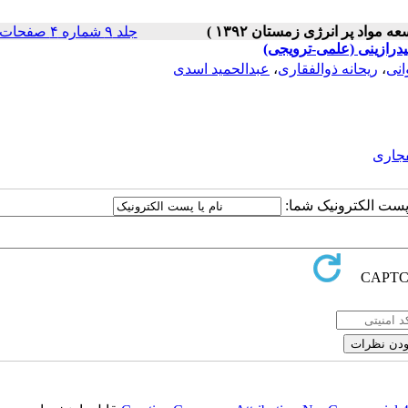
جلد ۹ شماره ۴ صفحات ۷۱-۶۳
درازینی (علمی-ترویجی)
انی
،
ریحانه ذوالفقاری
،
عبدالحمید اسدی
جاری
ا پست الکترونیک شما: