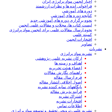
اخبار انجمن مواد پرانرژی ایران
فراخوانی ایده ها و نظرات ارزشمند
دوره های آموزشی
کتابچه دوره های آموزشی
نحوه برگزاری دوره های آموزشی جدید
لیست کتاب ها، مجلات و مقالات علمی انجمن
نحوه ارسال مقالات علمی برای انجمن مواد پرانرژی
کمیته علمی
افتخارات انجمن
تصاویر
نشریات
نشریه مواد پرانرژی
ارکان نشریه علمی -پژوهشی
اهداف و زمینه ها
اعضاء هیئت تحریریه
راهنمای نگارش مقالات
فرم ارسال مقاله
اصول اخلاقی انتشار مقاله
پایگاههای نمایه کننده نشریه
فرآیند پذیرش مقاله
اشتراک نشریه
افتخارات نشریه
اطلاعات تماس
نشریه علمی-ترویجی تحقیق و توسعه مواد پرانرژی