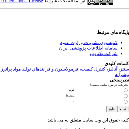
این مقاله تحت شرایط
 International License
پایگاه های مرتبط
کمیسیون نشریات وزارت علوم
سامانه اطلاعات پژوهشی ایران
شرکت یکتاوب
کلمات کلیدی
سنتز، آناليز، کنترل کيفيت، فرمولاسيون و فرايندهاي توليد مواد پرانرژ
پیشرانه
نظرسنجی
نظر شما در مورد سایت چیست؟
خوب
متوسط
بد
کلیه حقوق این وب سایت متعلق به
می باشد.