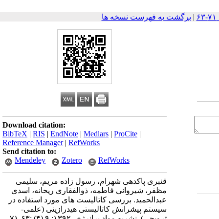
|
برگشت به فهرست نسخه ها
Download citation:
BibTeX
|
RIS
|
EndNote
|
Medlars
|
ProCite
|
Reference Manager
|
RefWorks
Send citation to:
Mendeley
Zotero
RefWorks
قنبری پاکدهی شهرام، رسول زاده مریم، سلیمی
مظفر، شیروانی فاطمه، ذوالفقاری ریحانه، اسدی
عبدالحمید. بررسی کاتالیست های مورد استفاده در
سیستم پیشرانش کاتالیستی هیدرازینی (علمی-
ترویجی). نشریه مواد پرانرژی. ۱۳۹۲; ۹ (۴) :۶۳-۷۱