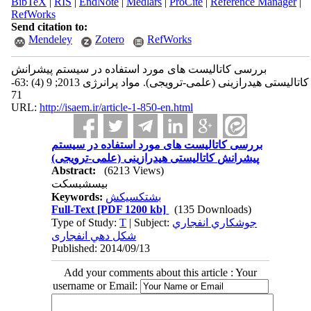
BibTeX
|
RIS
|
EndNote
|
Medlars
|
ProCite
|
Reference Manager
|
RefWorks
Send citation to:
Mendeley
Zotero
RefWorks
بررسی کاتالیست های مورد استفاده در سیستم پیشرانش
کاتالیستی هیدرازینی (علمی-ترویجی). مواد پرانرژی 2013; 9 (4) :63-
71
URL:
http://isaem.ir/article-1-850-en.html
بررسی کاتالیست های مورد استفاده در سیستم
پیشرانش کاتالیستی هیدرازینی (علمی-ترویجی)
Abstract:
(6213 Views)
بیسشبسکت
Keywords:
بشتکسیکش
Full-Text
[PDF 1200 kb]
(135 Downloads)
Type of Study:
T
| Subject:
جوشکاري انفجاري
شکل دهي انفجاری
Published: 2014/09/13
Add your comments about this article : Your
username or Email: