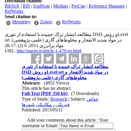
Download citation:
BibTeX
|
RIS
|
EndNote
|
Medlars
|
ProCite
|
Reference Manager
|
RefWorks
Send citation to:
Mendeley
Zotero
RefWorks
مطالعه انتشار تراک خمیده با استفاده از تئوری DSD و روشLevel
set در مواد شدید الانفجار و مخلوط‌های گازی (علمی-پژوهشی).
مواد پرانرژی 2011; 6 (2) :17-28
URL:
http://isaem.ir/article-1-470-en.html
مطالعه انتشار تراک خمیده با استفاده از تئوری
DSD و روشLevel set در مواد شدید الانفجار و
مخلوط‌های گازی (علمی-پژوهشی)
Abstract:
(4952 Views)
This article has no abstract.
Full-Text
[PDF 350 kb]
(7 Downloads)
Type of Study:
Research
| Subject:
خواص
فیزیکی - مکانیکی پلیمرها
Published: 2013/05/11
Add your comments about this article : Your
username or Email: