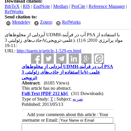
Download citation:
BibTeX
|
RIS
|
EndNote
|
Medlars
|
ProCite
|
Reference Manager
|
RefWorks
Send citation to:
Mendeley
Zotero
RefWorks
آبزدایی از مخلوط‌های UDMH-آب در فرآیند PSA با استفاده از
جاذب‌های زئولیتی 3A(علمی-ترویجی). مواد پرانرژی 2010; 6 (1)
:11-19
URL:
http://isaem.ir/article-1-529-en.html
آبزدایی از مخلوط‌های UDMH-آب در فرآیند PSA
با استفاده از جاذب‌های زئولیتی 3A(علمی-
ترویجی)
Abstract:
(6185 Views)
This article has no abstract.
Full-Text
[PDF 212 kb]
(311 Downloads)
Type of Study:
T
| Subject:
ضربه
Published: 2013/05/13
Add your comments about this article : Your
username or Email: