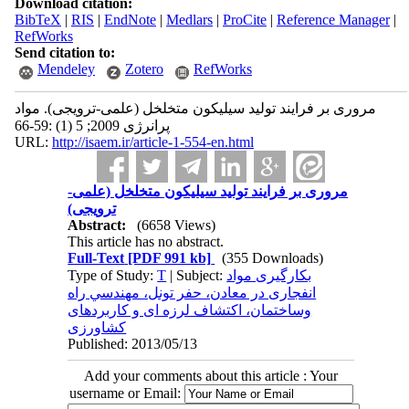
Download citation:
BibTeX
|
RIS
|
EndNote
|
Medlars
|
ProCite
|
Reference Manager
|
RefWorks
Send citation to:
Mendeley
Zotero
RefWorks
مروری بر فرایند تولید سیلیکون متخلخل (علمی-ترویجی). مواد
پرانرژی 2009; 5 (1) :59-66
URL:
http://isaem.ir/article-1-554-en.html
مروری بر فرایند تولید سیلیکون متخلخل (علمی-
ترویجی)
Abstract:
(6658 Views)
This article has no abstract.
Full-Text
[PDF 991 kb]
(355 Downloads)
Type of Study:
T
| Subject:
بکارگيری مواد
انفجاری در معادن، حفر تونل، مهندسي راه
وساختمان، اکتشاف لرزه ای و کاربردهای
کشاورزی
Published: 2013/05/13
Add your comments about this article : Your
username or Email: