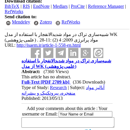
Download citation:
BibTeX
|
RIS
|
EndNote
|
Medlars
|
ProCite
|
Reference Manager
|
RefWorks
Send citation to:
Mendeley
Zotero
RefWorks
شبیه‌سازی تراک در مواد شدیدالانفجار با استفاده از مدل WK
(علمی-پژوهشی) . مواد پرانرژی 2009; 4 (2) :11-28
URL:
http://isaem.ir/article-1-558-en.html
شبیه‌سازی تراک در مواد شدیدالانفجار با استفاده
از مدل WK (علمی-پژوهشی)
Abstract:
(7360 Views)
This article has no abstract.
Full-Text
[PDF 2709 kb]
(336 Downloads)
Type of Study:
Research
| Subject:
آناليز مواد
منفجره، پیروتکنیک و پیشرانه
Published: 2013/05/13
Add your comments about this article : Your
username or Email: