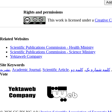
Rights and permissions
This work is licensed under a
Creative C
Related Websites
Scientific Publications Commission - Health Ministry
Scientific Publications Commission - Science Ministry
Yektaweb Company
Site Keywords
نشریه
,
Academic Journal
,
Scientific Article
,
کلمه دو
,
کلمه شماره یک
Vote