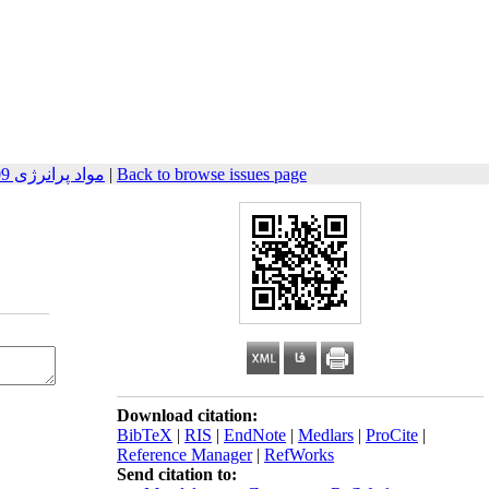
مواد پرانرژی 2009, 4(2): 53-67
|
Back to browse issues page
Download citation:
BibTeX
|
RIS
|
EndNote
|
Medlars
|
ProCite
|
Reference Manager
|
RefWorks
Send citation to: