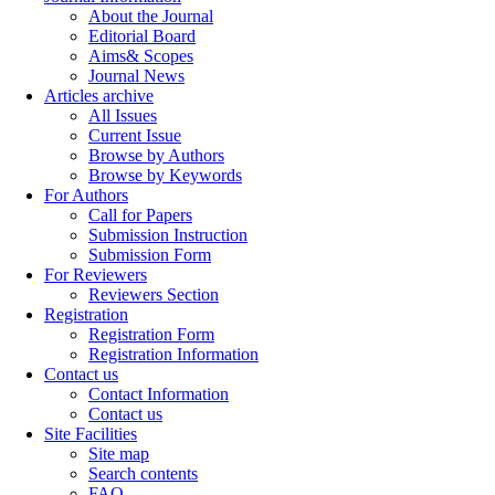
About the Journal
Editorial Board
Aims& Scopes
Journal News
Articles archive
All Issues
Current Issue
Browse by Authors
Browse by Keywords
For Authors
Call for Papers
Submission Instruction
Submission Form
For Reviewers
Reviewers Section
Registration
Registration Form
Registration Information
Contact us
Contact Information
Contact us
Site Facilities
Site map
Search contents
FAQ