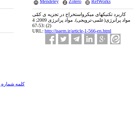
Mendeley
Zotero
RefWorks
کاربرد تکنیکهای میکرواستخراج در تجزیه ی کمّی
مواد پرانرژی(علمی-ترویجی). مواد پرانرژی 2009; 4
(2) :53-67
URL:
http://isaem.ir/article-1-566-en.html
کلمه شماره 