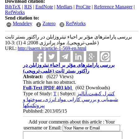
Download citation:
BibTeX
|
RIS
|
EndNote
|
Medlars
|
ProCite
|
Reference Manager
|
RefWorks
Send citation to:
Mendeley
Zotero
RefWorks
بررسی پارامترهای مؤثر بر احیاء نیتروزایلن در راکتور بستر ثابت
(علمی-ترویجی). مواد پرانرژی 2008; 4 (1) :3-10
URL:
http://isaem.ir/article-1-569-en.html
بررسی پارامترهای مؤثر بر احیاء نیتروزایلن در
راکتور بستر ثابت (علمی-ترویجی)
Abstract:
(6227 Views)
This article has no abstract.
Full-Text
[PDF 403 kb]
(602 Downloads)
Type of Study:
T
| Subject:
کنترل کیفیت،آناليز
شیمیایی و بررسي کارایی مواد انرژی، سوختها و
پيروتکنیکها
Published: 2013/05/15
Add your comments about this article : Your
username or Email: