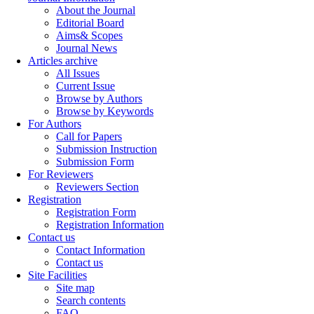
About the Journal
Editorial Board
Aims& Scopes
Journal News
Articles archive
All Issues
Current Issue
Browse by Authors
Browse by Keywords
For Authors
Call for Papers
Submission Instruction
Submission Form
For Reviewers
Reviewers Section
Registration
Registration Form
Registration Information
Contact us
Contact Information
Contact us
Site Facilities
Site map
Search contents
FAQ