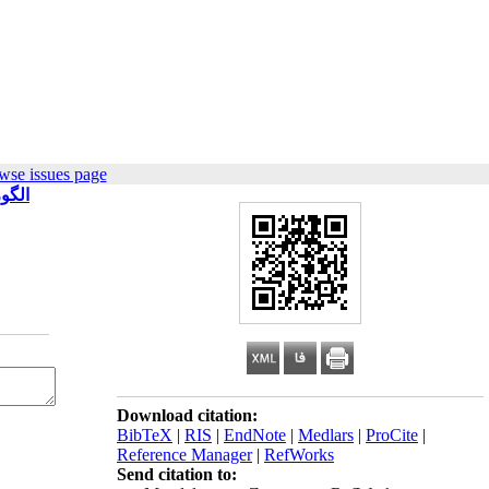
wse issues page
الگو
Download citation:
BibTeX
|
RIS
|
EndNote
|
Medlars
|
ProCite
|
Reference Manager
|
RefWorks
Send citation to: