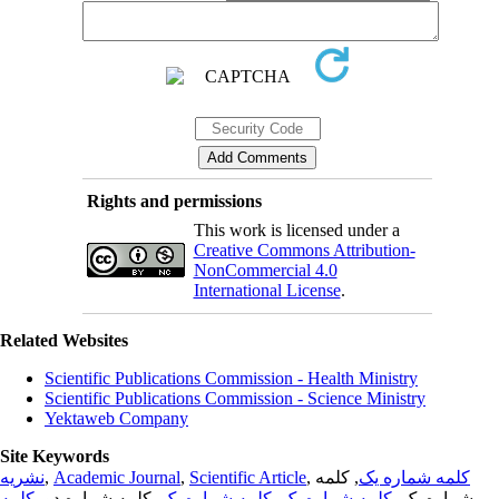
Rights and permissions
This work is licensed under a
Creative Commons Attribution-
NonCommercial 4.0
International License
.
Related Websites
Scientific Publications Commission - Health Ministry
Scientific Publications Commission - Science Ministry
Yektaweb Company
Site Keywords
نشریه
,
Academic Journal
,
Scientific Article
,
, کلمه
کلمه شماره یک
کلمه
, کلمه شماره دو,
کلمه شماره یک
,
کلمه شماره یک
شماره یک,