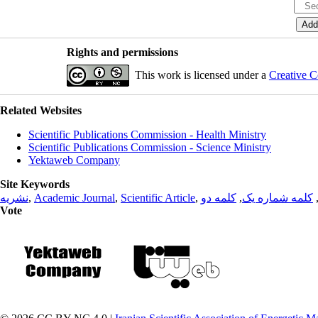
Rights and permissions
This work is licensed under a
Creative C
Related Websites
Scientific Publications Commission - Health Ministry
Scientific Publications Commission - Science Ministry
Yektaweb Company
Site Keywords
نشریه
,
Academic Journal
,
Scientific Article
,
کلمه دو
,
کلمه شماره یک
Vote