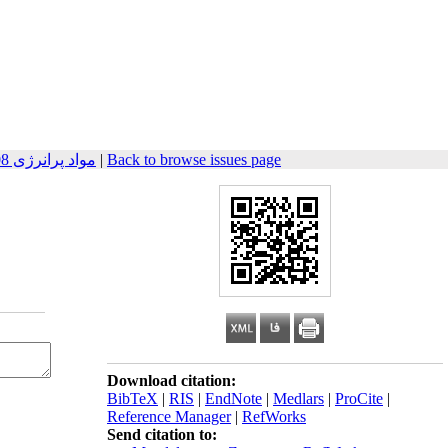
مواد پرانرژی 2008, 3(2): 41-50
|
Back to browse issues page
Download citation:
BibTeX
|
RIS
|
EndNote
|
Medlars
|
ProCite
|
Reference Manager
|
RefWorks
Send citation to: