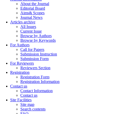
About the Journal
Editorial Board
Aims& Scopes
Journal News
Articles archive
All Issues
Current Issue
Browse by Authors
Browse by Keywords
For Authors
Call for Papers
Submission Instruction
Submission Form
For Reviewers
Reviewers Section
Registration
Registration Form
Registration Information
Contact us
Contact Information
Contact us
Site Facilities
Site map
Search contents
FAQ