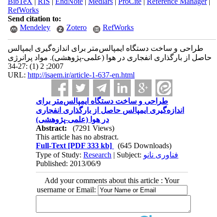
BibTeX
|
RIS
|
EndNote
|
Medlars
|
ProCite
|
Reference Manager
|
RefWorks
Send citation to:
Mendeley
Zotero
RefWorks
طراحی و ساخت دستگاه ایمپالس‌متر برای اندازه‌گیری ایمپالس
حاصل از بارگذاری انفجاری در هوا (علمی-پژوهشی). مواد پرانرژی
2007; 2 (1) :27-34
URL:
http://isaem.ir/article-1-637-en.html
طراحی و ساخت دستگاه ایمپالس‌متر برای
اندازه‌گیری ایمپالس حاصل از بارگذاری انفجاری
در هوا (علمی-پژوهشی)
Abstract:
(7291 Views)
This article has no abstract.
Full-Text
[PDF 333 kb]
(645 Downloads)
Type of Study:
Research
| Subject:
فناوری نانو
Published: 2013/06/9
Add your comments about this article : Your
username or Email: