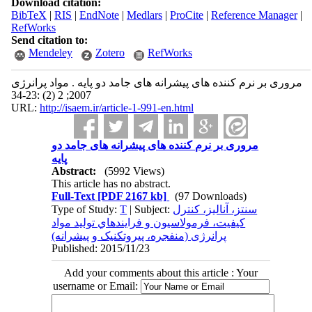
Download citation:
BibTeX
|
RIS
|
EndNote
|
Medlars
|
ProCite
|
Reference Manager
|
RefWorks
Send citation to:
Mendeley
Zotero
RefWorks
مروری بر نرم کننده های پیشرانه های جامد دو پایه . مواد پرانرژی
2007; 2 (2) :23-34
URL:
http://isaem.ir/article-1-991-en.html
مروری بر نرم کننده های پیشرانه های جامد دو
پایه
Abstract:
(5992 Views)
This article has no abstract.
Full-Text
[PDF 2167 kb]
(97 Downloads)
Type of Study:
T
| Subject:
سنتز، آناليز، کنترل
کيفيت، فرمولاسيون و فرايندهاي توليد مواد
پرانرژی (منفجره، پيروتکنيک و پيشرانه)
Published: 2015/11/23
Add your comments about this article : Your
username or Email: