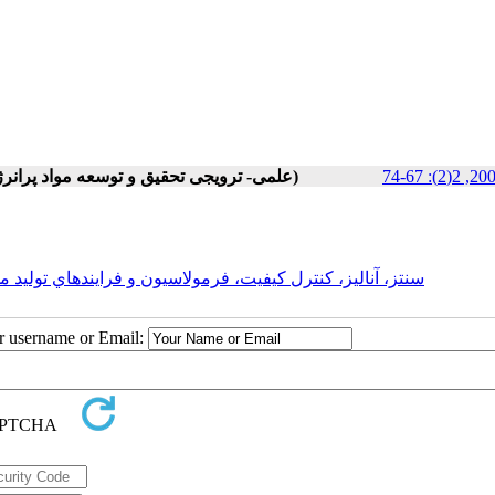
Volume 2, Issue 2 (علمی- ترویجی تحقیق و توسعه مواد پرانرژی پاییز و زمستان 2007)
سنتز، آناليز، کنترل کيفيت، فرمولاسيون و فرايندهاي توليد م)
ur username or Email: