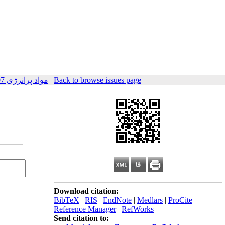
مواد پرانرژی 2007, 2(2): 67-74
|
Back to browse issues page
Download citation:
BibTeX
|
RIS
|
EndNote
|
Medlars
|
ProCite
|
Reference Manager
|
RefWorks
Send citation to: